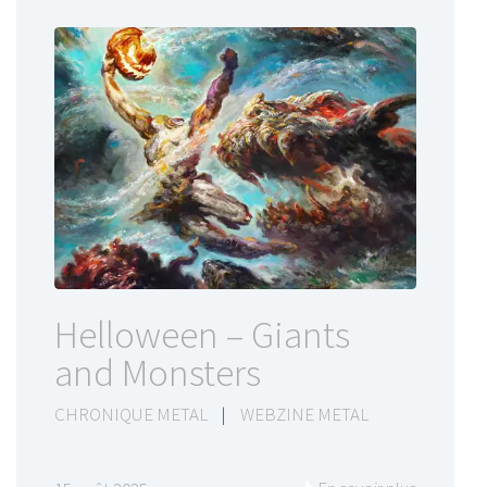
Helloween – Giants
and Monsters
CHRONIQUE METAL
|
WEBZINE METAL