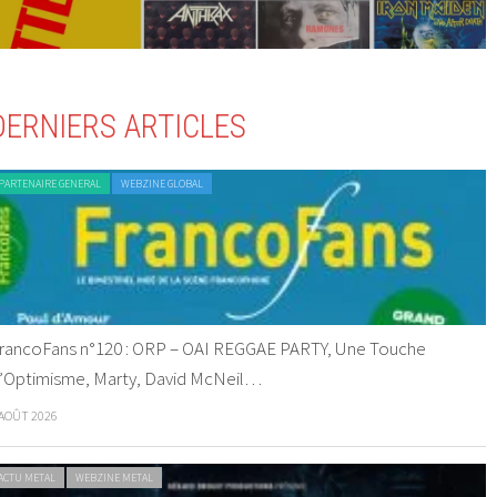
DERNIERS ARTICLES
PARTENAIRE GENERAL
WEBZINE GLOBAL
rancoFans n°120 : ORP – OAI REGGAE PARTY, Une Touche
’Optimisme, Marty, David McNeil…
 AOÛT 2026
ACTU METAL
WEBZINE METAL