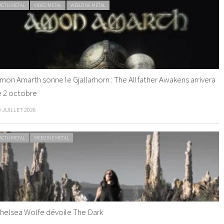
ACTU METAL
VIDEO METAL
WEBZINE METAL
mon Amarth sonne le Gjallarhorn : The Allfather Awakens arrivera
e 2 octobre
0 JUILLET 2026
ACTU METAL
WEBZINE METAL
helsea Wolfe dévoile The Dark