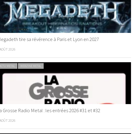
egadeth tire sa révérence à Paris et Lyon en 2027
 AOÛT 2026
ACTU METAL
WEBZINE METAL
a Grosse Radio Metal : les entrées 2026 #31 et #32
 AOÛT 2026