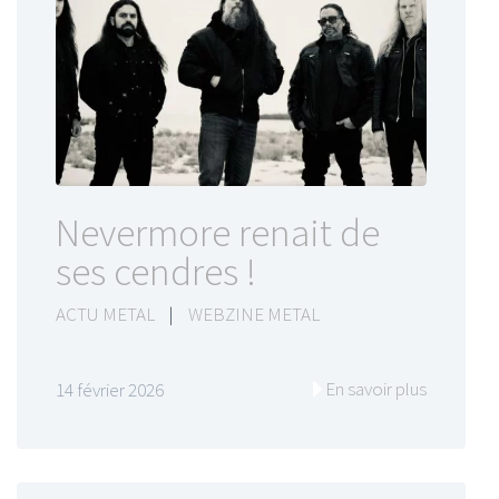
Nevermore renait de
ses cendres !
ACTU METAL
|
WEBZINE METAL
En savoir plus
14 février 2026