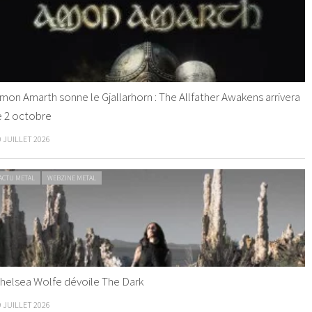
mon Amarth sonne le Gjallarhorn : The Allfather Awakens arrivera
e 2 octobre
0 JUILLET 2026
ACTU METAL
WEBZINE METAL
helsea Wolfe dévoile The Dark
9 JUILLET 2026