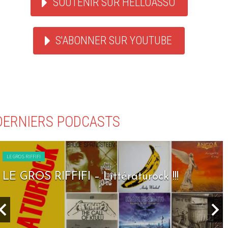
SOUTENIR SUR HELLOASSO
S'ABONNER SUR YOUTUBE
DERNIERS PODCASTS
LE GROS RIFFIFI
LE GROS RIFFIFI – Littératurock !!!