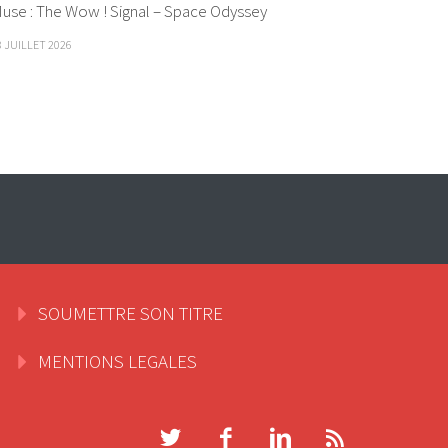
use : The Wow ! Signal – Space Odyssey
8 JUILLET 2026
SOUMETTRE SON TITRE
MENTIONS LEGALES