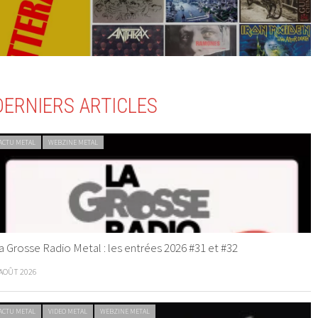
DERNIERS ARTICLES
ACTU METAL
WEBZINE METAL
a Grosse Radio Metal : les entrées 2026 #31 et #32
 AOÛT 2026
ACTU METAL
VIDEO METAL
WEBZINE METAL