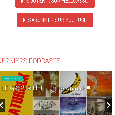
SOUTENIR SUR HELLOASSO
S'ABONNER SUR YOUTUBE
DERNIERS PODCASTS
LE GROS RIFFIFI
LE GROS RIFFIFI – Littératurock !!!