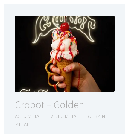
Crobot – Golden
ACTU METAL
|
VIDEO METAL
|
WEBZINE
METAL