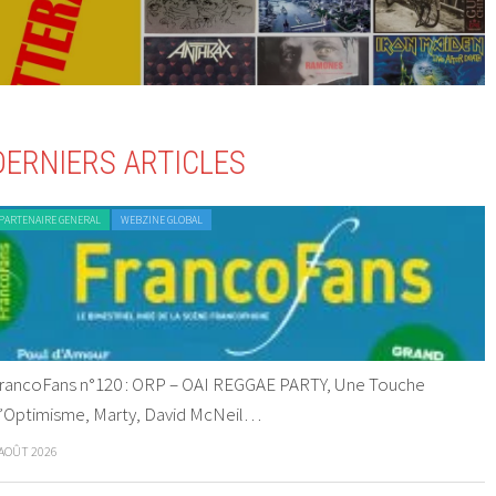
DERNIERS ARTICLES
PARTENAIRE GENERAL
WEBZINE GLOBAL
rancoFans n°120 : ORP – OAI REGGAE PARTY, Une Touche
’Optimisme, Marty, David McNeil…
 AOÛT 2026