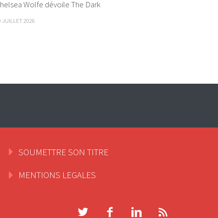
helsea Wolfe dévoile The Dark
9 JUILLET 2026
SOUMETTRE SON TITRE
MENTIONS LEGALES