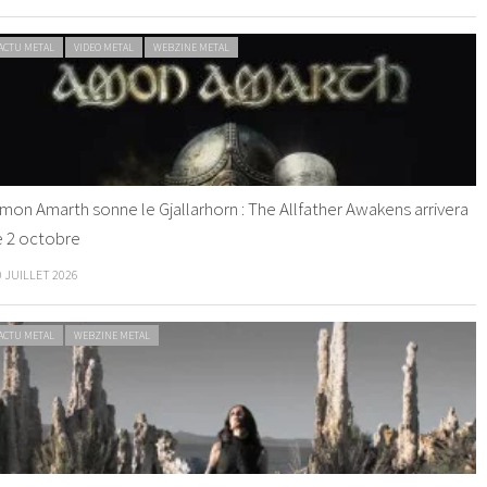
ACTU METAL
VIDEO METAL
WEBZINE METAL
mon Amarth sonne le Gjallarhorn : The Allfather Awakens arrivera
e 2 octobre
0 JUILLET 2026
ACTU METAL
WEBZINE METAL