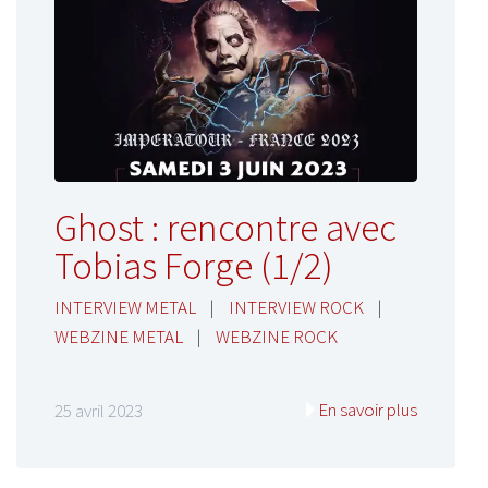
Ghost : rencontre avec
Tobias Forge (1/2)
INTERVIEW METAL
|
INTERVIEW ROCK
|
WEBZINE METAL
|
WEBZINE ROCK
En savoir plus
25 avril 2023