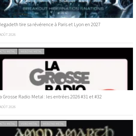
egadeth tire sa révérence à Paris et Lyon en 2027
 AOÛT 2026
ACTU METAL
WEBZINE METAL
a Grosse Radio Metal : les entrées 2026 #31 et #32
 AOÛT 2026
ACTU METAL
VIDEO METAL
WEBZINE METAL