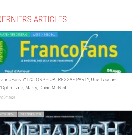
DERNIERS ARTICLES
PARTENAIRE GENERAL
WEBZINE GLOBAL
rancoFans n°120 : ORP – OAI REGGAE PARTY, Une Touche
’Optimisme, Marty, David McNeil…
 AOÛT 2026
ACTU METAL
WEBZINE METAL