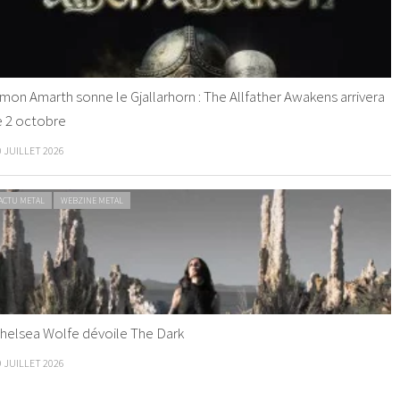
mon Amarth sonne le Gjallarhorn : The Allfather Awakens arrivera
e 2 octobre
0 JUILLET 2026
ACTU METAL
WEBZINE METAL
helsea Wolfe dévoile The Dark
9 JUILLET 2026