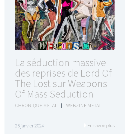
La séduction massive
des reprises de Lord Of
The Lost sur Weapons
Of Mass Seduction
CHRONIQUE METAL
|
WEBZINE METAL
En savoir plus
26 janvier 2024