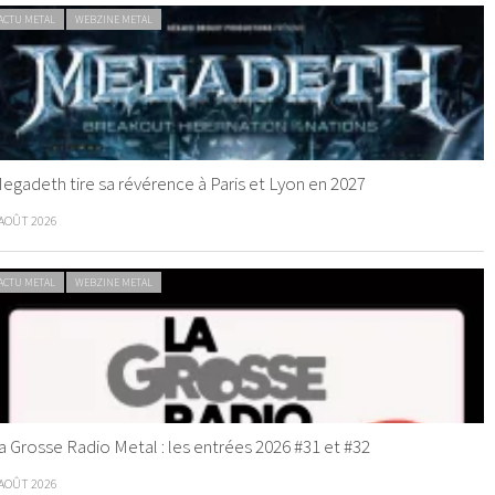
ACTU METAL
WEBZINE METAL
egadeth tire sa révérence à Paris et Lyon en 2027
 AOÛT 2026
ACTU METAL
WEBZINE METAL
a Grosse Radio Metal : les entrées 2026 #31 et #32
 AOÛT 2026