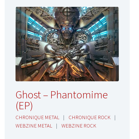
Ghost – Phantomime
(EP)
CHRONIQUE METAL
|
CHRONIQUE ROCK
|
WEBZINE METAL
|
WEBZINE ROCK