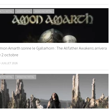
ACTU METAL
VIDEO METAL
WEBZINE METAL
mon Amarth sonne le Gjallarhorn : The Allfather Awakens arrivera
e 2 octobre
0 JUILLET 2026
ACTU METAL
WEBZINE METAL