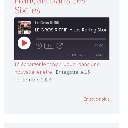
Français Dans Les
Sixties
Le Gros Riffifi
Play
1x
00:00
/
Rewind
Fast
Episode
10
Forward
SUBSCRIBE
SHARE
Seconds
30
Télécharger le fichier
|
Jouer dans une
seconds
nouvelle fenêtre
|
Enregistré le 15
SHARE
RSS FEED
septembre 2023
LINK
EMBED
En savoir plus