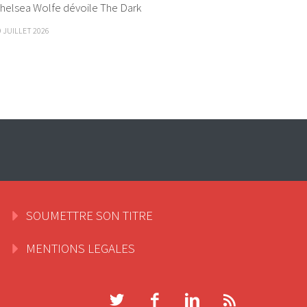
helsea Wolfe dévoile The Dark
9 JUILLET 2026
SOUMETTRE SON TITRE
MENTIONS LEGALES