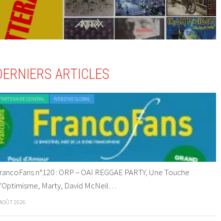
DERNIERS ARTICLES
PARTENAIRE GENERAL
WEBZINE GLOBAL
rancoFans n°120 : ORP – OAI REGGAE PARTY, Une Touche
’Optimisme, Marty, David McNeil…
 AOÛT 2026