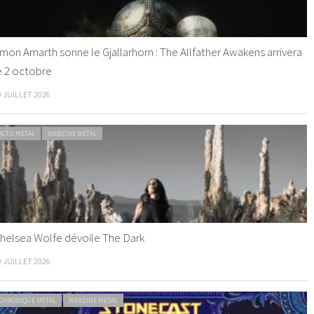
mon Amarth sonne le Gjallarhorn : The Allfather Awakens arrivera
e 2 octobre
0 JUILLET 2026
ACTU METAL
WEBZINE METAL
helsea Wolfe dévoile The Dark
9 JUILLET 2026
CHRONIQUE METAL
WEBZINE METAL