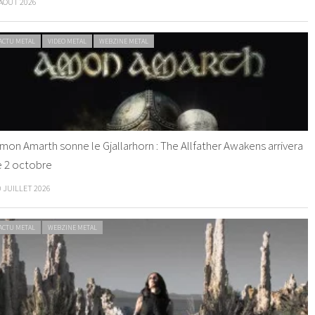
 AOÛT 2026
ACTU METAL
VIDEO METAL
WEBZINE METAL
mon Amarth sonne le Gjallarhorn : The Allfather Awakens arrivera
e 2 octobre
0 JUILLET 2026
ACTU METAL
WEBZINE METAL