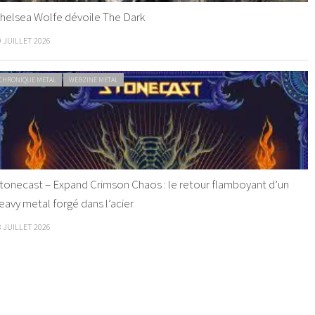
helsea Wolfe dévoile The Dark
9 JUILLET 2026
CHRONIQUE METAL
WEBZINE METAL
tonecast – Expand Crimson Chaos : le retour flamboyant d’un
eavy metal forgé dans l’acier
8 JUILLET 2026