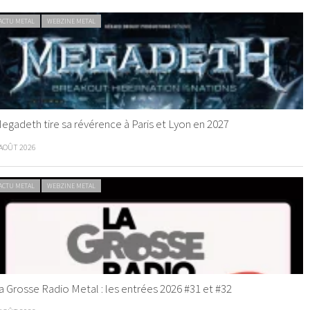
ACTU METAL
WEBZINE METAL
egadeth tire sa révérence à Paris et Lyon en 2027
 AOÛT 2026
ACTU METAL
WEBZINE METAL
a Grosse Radio Metal : les entrées 2026 #31 et #32