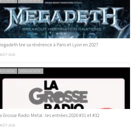
ACTU METAL
WEBZINE METAL
egadeth tire sa révérence à Paris et Lyon en 2027
 AOÛT 2026
ACTU METAL
WEBZINE METAL
a Grosse Radio Metal : les entrées 2026 #31 et #32
 AOÛT 2026