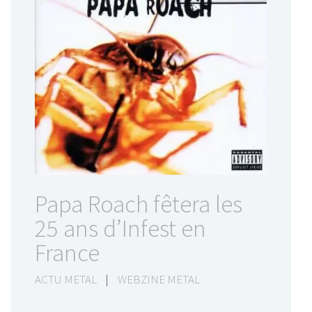
Papa Roach fêtera les
25 ans d’Infest en
France
ACTU METAL
|
WEBZINE METAL