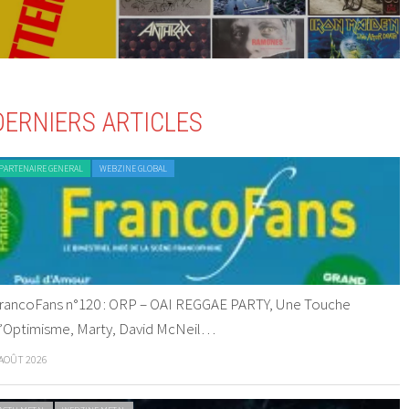
DERNIERS ARTICLES
PARTENAIRE GENERAL
WEBZINE GLOBAL
rancoFans n°120 : ORP – OAI REGGAE PARTY, Une Touche
’Optimisme, Marty, David McNeil…
 AOÛT 2026