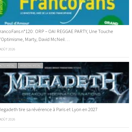
rancoFans n°120 : ORP – OAI REGGAE PARTY, Une Touche
’Optimisme, Marty, David McNeil…
 AOÛT 2026
ACTU METAL
WEBZINE METAL
egadeth tire sa révérence à Paris et Lyon en 2027
 AOÛT 2026