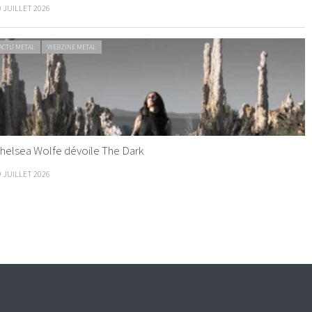
0 JUILLET 2026
ACTU METAL
WEBZINE METAL
helsea Wolfe dévoile The Dark
9 JUILLET 2026