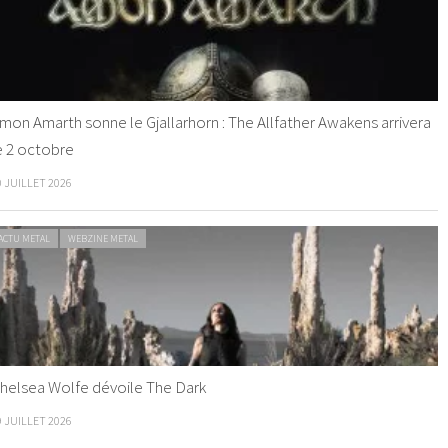
mon Amarth sonne le Gjallarhorn : The Allfather Awakens arrivera
e 2 octobre
0 JUILLET 2026
ACTU METAL
WEBZINE METAL
helsea Wolfe dévoile The Dark
9 JUILLET 2026