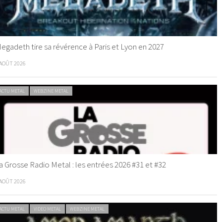
egadeth tire sa révérence à Paris et Lyon en 2027
 AOÛT 2026
ACTU METAL
WEBZINE METAL
a Grosse Radio Metal : les entrées 2026 #31 et #32
 AOÛT 2026
ACTU METAL
VIDEO METAL
WEBZINE METAL