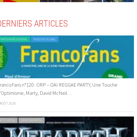
DERNIERS ARTICLES
PARTENAIRE GENERAL
WEBZINE GLOBAL
rancoFans n°120 : ORP – OAI REGGAE PARTY, Une Touche
’Optimisme, Marty, David McNeil…
 AOÛT 2026
ACTU METAL
WEBZINE METAL