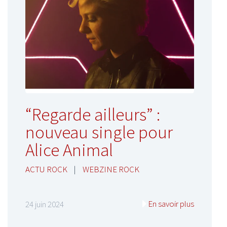
“Regarde ailleurs” :
nouveau single pour
Alice Animal
ACTU ROCK
|
WEBZINE ROCK
En savoir plus
24 juin 2024