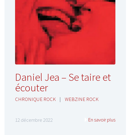
Daniel Jea – Se taire et
écouter
CHRONIQUE ROCK
|
WEBZINE ROCK
En savoir plus
12 décembre 2022