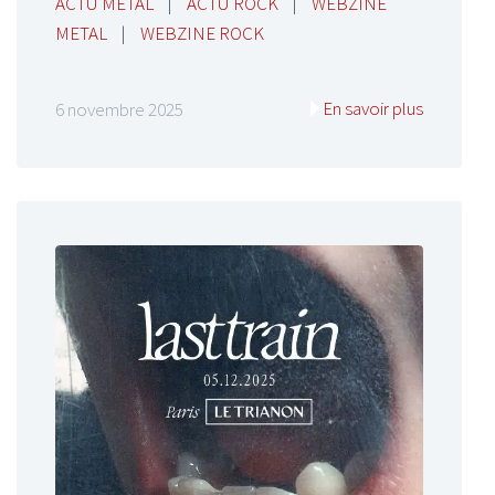
ACTU METAL
|
ACTU ROCK
|
WEBZINE
METAL
|
WEBZINE ROCK
En savoir plus
6 novembre 2025