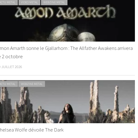
ACTU METAL
VIDEO METAL
WEBZINE METAL
mon Amarth sonne le Gjallarhorn : The Allfather Awakens arrivera
e 2 octobre
0 JUILLET 2026
ACTU METAL
WEBZINE METAL
helsea Wolfe dévoile The Dark