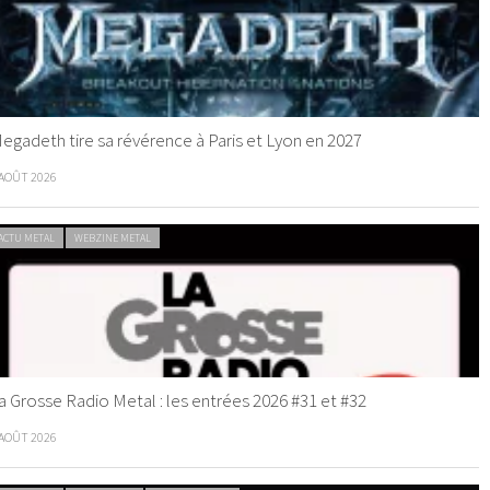
egadeth tire sa révérence à Paris et Lyon en 2027
 AOÛT 2026
ACTU METAL
WEBZINE METAL
a Grosse Radio Metal : les entrées 2026 #31 et #32
 AOÛT 2026