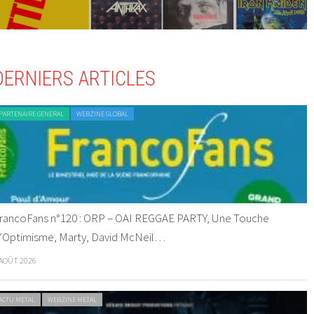
DERNIERS ARTICLES
PARTENAIRE GENERAL
WEBZINE GLOBAL
rancoFans n°120 : ORP – OAI REGGAE PARTY, Une Touche
’Optimisme, Marty, David McNeil…
 AOÛT 2026
ACTU METAL
WEBZINE METAL