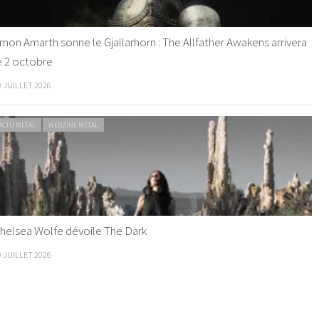
mon Amarth sonne le Gjallarhorn : The Allfather Awakens arrivera
e 2 octobre
0 JUILLET 2026
ACTU METAL
WEBZINE METAL
helsea Wolfe dévoile The Dark
9 JUILLET 2026