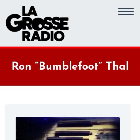
Ron “Bumblefoot” Thal