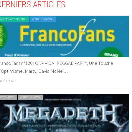
DERNIERS ARTICLES
PARTENAIRE GENERAL
WEBZINE GLOBAL
rancoFans n°120 : ORP – OAI REGGAE PARTY, Une Touche
’Optimisme, Marty, David McNeil…
 AOÛT 2026
ACTU METAL
WEBZINE METAL