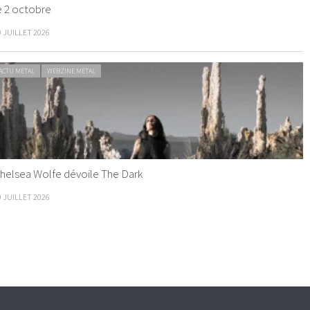
e 2 octobre
0 JUILLET 2026
ACTU METAL
WEBZINE METAL
helsea Wolfe dévoile The Dark
9 JUILLET 2026