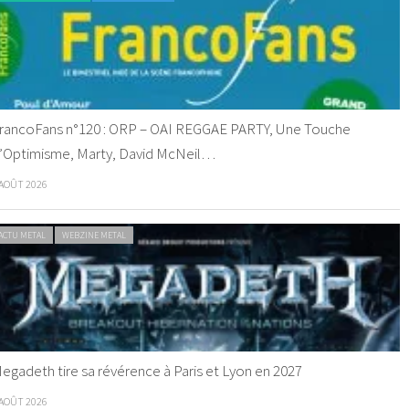
rancoFans n°120 : ORP – OAI REGGAE PARTY, Une Touche
’Optimisme, Marty, David McNeil…
 AOÛT 2026
ACTU METAL
WEBZINE METAL
egadeth tire sa révérence à Paris et Lyon en 2027
 AOÛT 2026