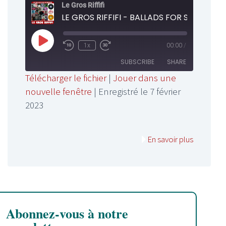
Le Gros Riffifi
Play
1x
00:00
/
Rewind
Fast
Episode
10
Forward
SUBSCRIBE
SHARE
Seconds
30
Télécharger le fichier
|
Jouer dans une
seconds
nouvelle fenêtre
|
Enregistré le 7 février
SHARE
RSS FEED
2023
LINK
EMBED
En savoir plus
Abonnez-vous à notre