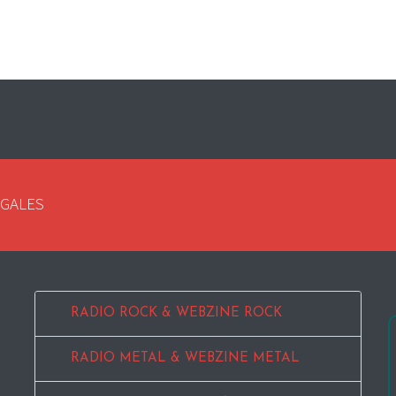
EGALES
RADIO ROCK & WEBZINE ROCK
RADIO METAL & WEBZINE METAL