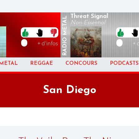
Threat Signal
METAL
Non-Essential
RADIO
+ d'infos
+ 
METAL
REGGAE
CONCOURS
PODCASTS
San Diego