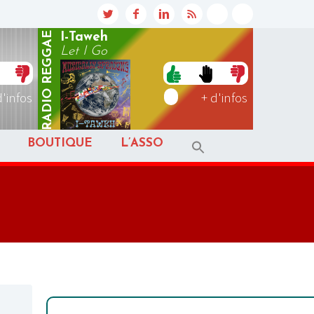
REGGAE
I-Taweh
Let I Go
RADIO
d'infos
+ d'infos
BOUTIQUE
L’ASSO