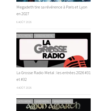
Megadeth tire sa révérence à Paris et Lyon
en 2027
6 AOÛT 2026
ACTU METAL
WEBZINE METAL
La Grosse Radio Metal : les entrées 2026 #31
et #32
4 AOÛT 2026
ACTU METAL
VIDEO METAL
WEBZINE METAL