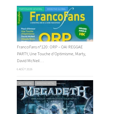
PARTENAIRE GENERAL
WEBZINE GLOBAL
FrancoFans n°120 : ORP – OAI REGGAE
PARTY, Une Touche d’Optimisme, Marty,
David McNeil…
6 AOÛT 2026
ACTU METAL
WEBZINE METAL