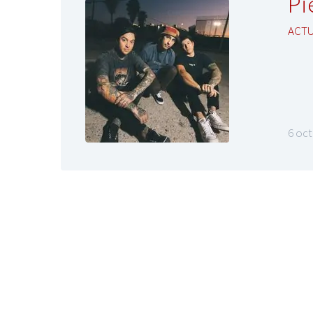
Pi
ACT
6 oc