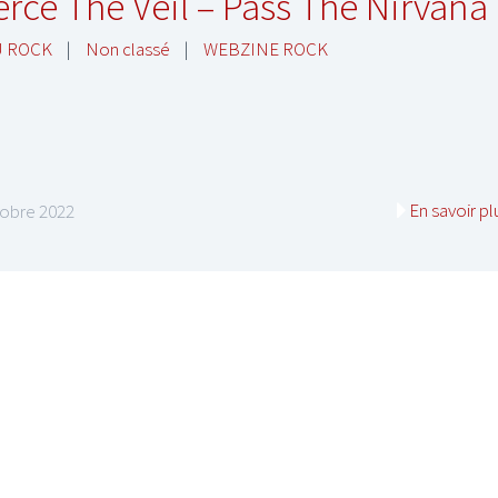
erce The Veil – Pass The Nirvana
U ROCK
|
Non classé
|
WEBZINE ROCK
En savoir pl
tobre 2022