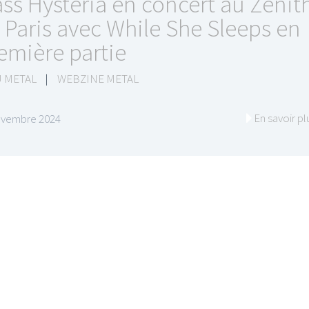
ss Hysteria en concert au Zénit
 Paris avec While She Sleeps en
emière partie
 METAL
|
WEBZINE METAL
En savoir pl
ovembre 2024