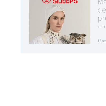
Ma
de
pr
ACTU
13 n