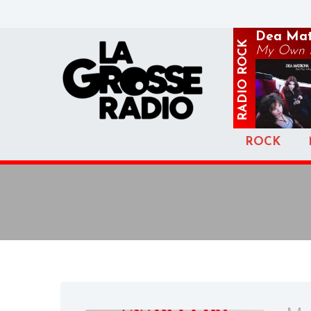
Dea Mat
ROCK
My Own P
RADIO
ROCK