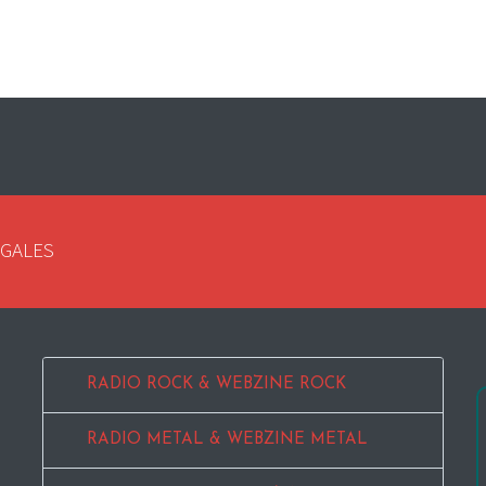
EGALES
RADIO ROCK & WEBZINE ROCK
RADIO METAL & WEBZINE METAL