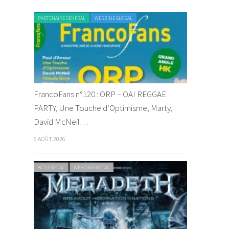
PARTENAIRE GENERAL
WEBZINE GLOBAL
FrancoFans n°120 : ORP – OAI REGGAE
PARTY, Une Touche d’Optimisme, Marty,
David McNeil…
6 AOÛT 2026
ACTU METAL
WEBZINE METAL