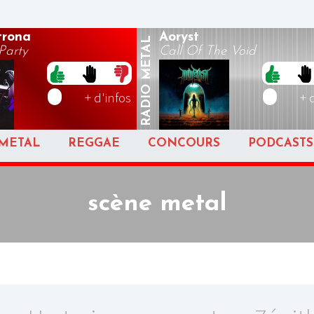
rona
Aoryst
METAL
arty
Call Of The Void
RADIO
+ d'infos
+ 
METAL
REGGAE
CONCOURS
PODCASTS
scène metal