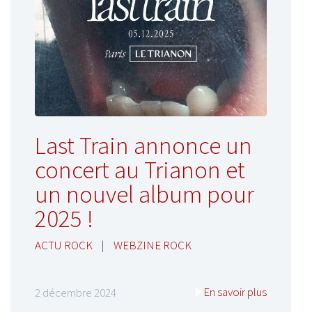
Last Train annonce un
concert au Trianon et
un nouvel album pour
2025 !
ACTU ROCK
|
WEBZINE ROCK
En savoir plus
2 décembre 2024