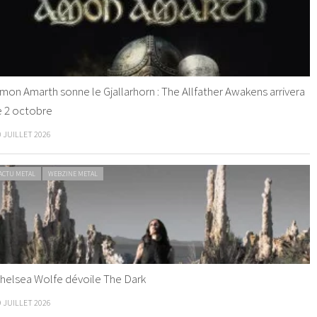
mon Amarth sonne le Gjallarhorn : The Allfather Awakens arrivera
e 2 octobre
0 JUILLET 2026
ACTU METAL
WEBZINE METAL
helsea Wolfe dévoile The Dark
9 JUILLET 2026