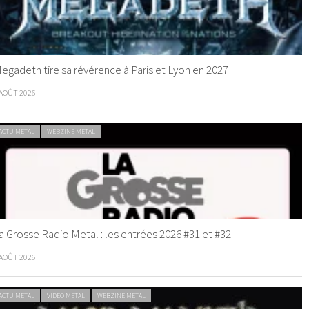
egadeth tire sa révérence à Paris et Lyon en 2027
 AOÛT 2026
ACTU METAL
WEBZINE METAL
a Grosse Radio Metal : les entrées 2026 #31 et #32
 AOÛT 2026
ACTU METAL
VIDEO METAL
WEBZINE METAL