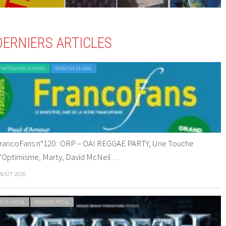
DERNIERS ARTICLES
PARTENAIRE GENERAL
WEBZINE GLOBAL
rancoFans n°120 : ORP – OAI REGGAE PARTY, Une Touche
’Optimisme, Marty, David McNeil…
 AOÛT 2026
ACTU METAL
WEBZINE METAL