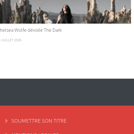
helsea Wolfe dévoile The Dark
9 JUILLET 2026
SOUMETTRE SON TITRE