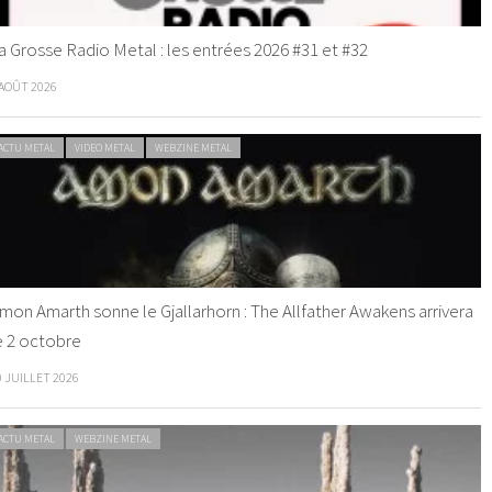
a Grosse Radio Metal : les entrées 2026 #31 et #32
 AOÛT 2026
ACTU METAL
VIDEO METAL
WEBZINE METAL
mon Amarth sonne le Gjallarhorn : The Allfather Awakens arrivera
e 2 octobre
0 JUILLET 2026
ACTU METAL
WEBZINE METAL