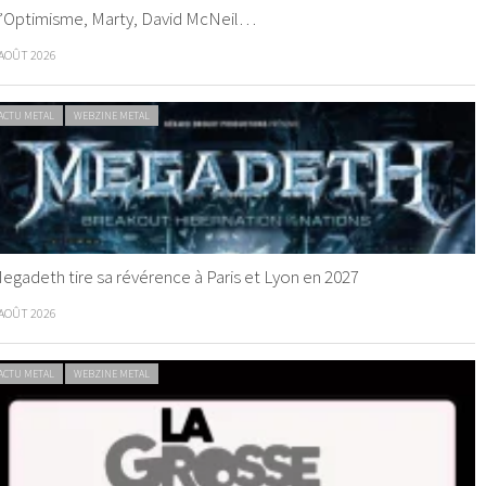
’Optimisme, Marty, David McNeil…
 AOÛT 2026
ACTU METAL
WEBZINE METAL
egadeth tire sa révérence à Paris et Lyon en 2027
 AOÛT 2026
ACTU METAL
WEBZINE METAL