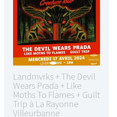
Landmvrks + The Devil
Wears Prada + Like
Moths To Flames + Guilt
Trip à La Rayonne
Villeurbanne