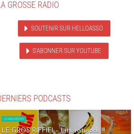
LA GROSSE RADIO
SOUTENIR SUR HELLOASSO
S'ABONNER SUR YOUTUBE
DERNIERS PODCASTS
LE GROS RIFFIFI
LE GROS RIFFIFI – Littératurock !!!