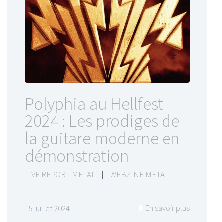
Polyphia au Hellfest
2024 : Les prodiges de
la guitare moderne en
démonstration
LIVE REPORT METAL
|
WEBZINE METAL
En savoir plus
15 juillet 2024