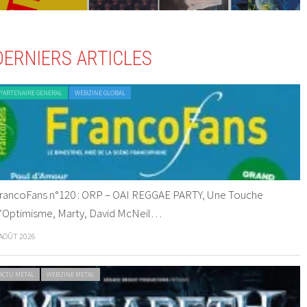
DERNIERS ARTICLES
PARTENAIRE GENERAL
WEBZINE GLOBAL
rancoFans n°120 : ORP – OAI REGGAE PARTY, Une Touche
’Optimisme, Marty, David McNeil…
 AOÛT 2026
ACTU METAL
WEBZINE METAL