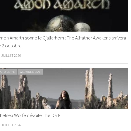
mon Amarth sonne le Gjallarhorn : The Allfather Awakens arrivera
e 2 octobre
0 JUILLET 2026
ACTU METAL
WEBZINE METAL
helsea Wolfe dévoile The Dark
9 JUILLET 2026