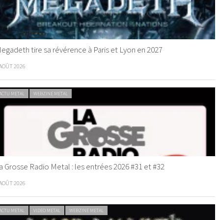
egadeth tire sa révérence à Paris et Lyon en 2027
 AOÛT 2026
ACTU METAL
WEBZINE METAL
a Grosse Radio Metal : les entrées 2026 #31 et #32
 AOÛT 2026
ACTU METAL
VIDEO METAL
WEBZINE METAL