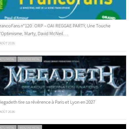
rancoFans n°120 : ORP – OAI REGGAE PARTY, Une Touche
’Optimisme, Marty, David McNeil…
 AOÛT 2026
ACTU METAL
WEBZINE METAL
egadeth tire sa révérence à Paris et Lyon en 2027
 AOÛT 2026
ACTU METAL
WEBZINE METAL