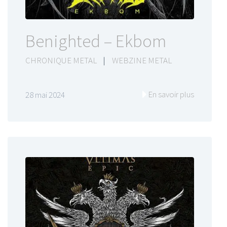
Benighted – Ekbom
CHRONIQUE METAL
|
WEBZINE METAL
En savoir plus
28 mai 2024