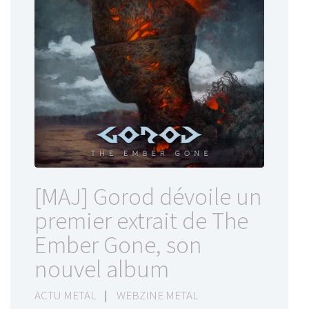
[MAJ] Gorod dévoile un
premier extrait de The
Ember Gone, son
nouvel album
ACTU METAL
|
WEBZINE METAL