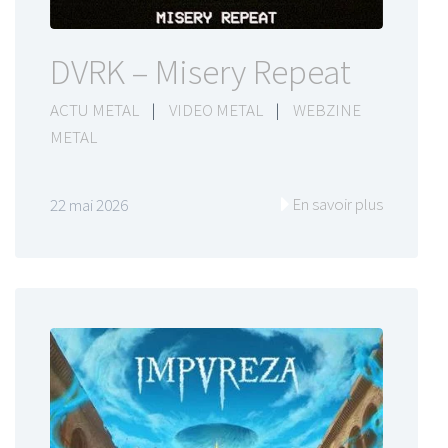
DVRK – Misery Repeat
ACTU METAL
|
VIDEO METAL
|
WEBZINE
METAL
En savoir plus
22 mai 2026