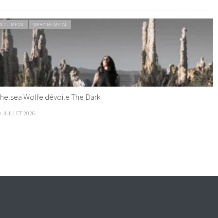
ACTU METAL
WEBZINE METAL
helsea Wolfe dévoile The Dark
9 JUILLET 2026