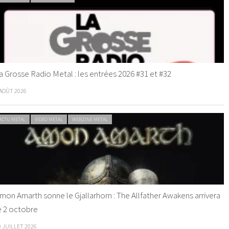
a Grosse Radio Metal : les entrées 2026 #31 et #32
 AOÛT 2026
ACTU METAL
VIDEO METAL
WEBZINE METAL
mon Amarth sonne le Gjallarhorn : The Allfather Awakens arrivera
e 2 octobre
0 JUILLET 2026