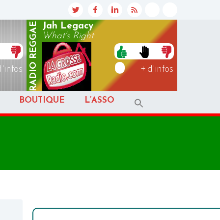
REGGAE
Jah Legacy
What's Right
RADIO
d'infos
+ d'infos
BOUTIQUE
L’ASSO