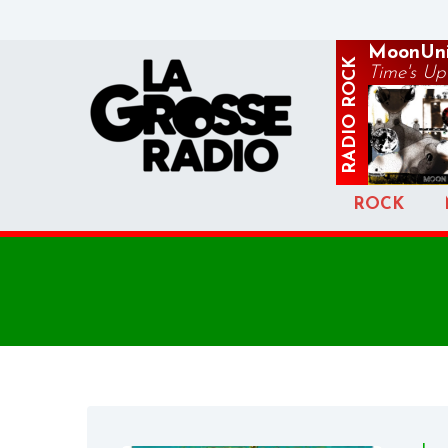
MoonUni
ROCK
Time's Up
RADIO
ROCK