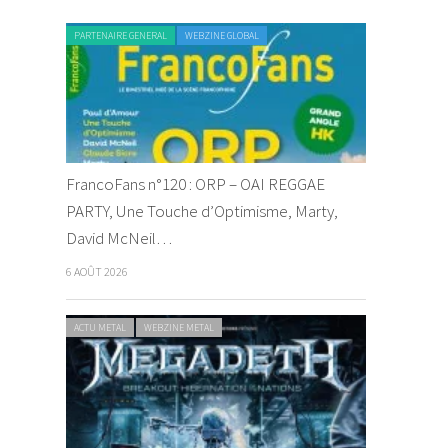
PARTENAIRE GENERAL
WEBZINE GLOBAL
FrancoFans n°120 : ORP – OAI REGGAE
PARTY, Une Touche d’Optimisme, Marty,
David McNeil…
6 AOÛT 2026
ACTU METAL
WEBZINE METAL