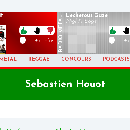
t
Lecherous Gaze
METAL
Night's Edge
RADIO
+ d'infos
+ 
METAL
REGGAE
CONCOURS
PODCASTS
Sebastien Houot