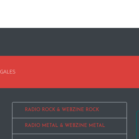
EGALES
RADIO ROCK & WEBZINE ROCK
RADIO METAL & WEBZINE METAL