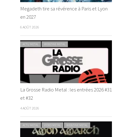
Megadeth tire sa révérence à Paris et Lyon
en 2027
6 AOÛT 2026
ACTU METAL
WEBZINE METAL
La Grosse Radio Metal : les entrées 2026 #31
et #32
4 AOÛT 2026
ACTU METAL
VIDEO METAL
WEBZINE METAL