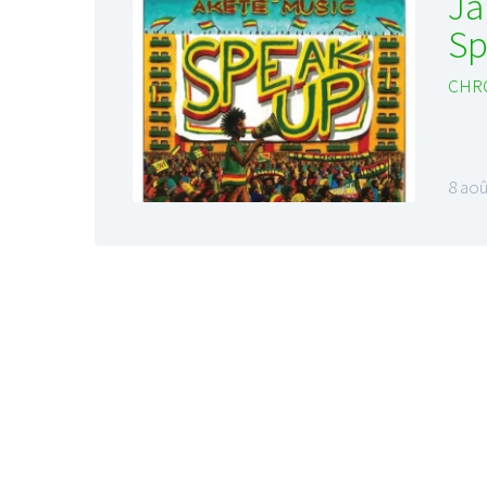
Ja
Sp
CHR
8 aoû