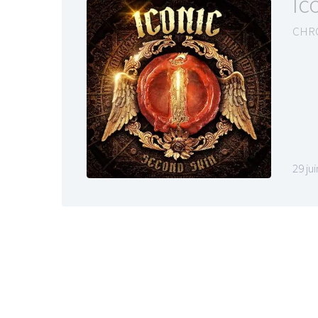
Ic
CHR
29 ju