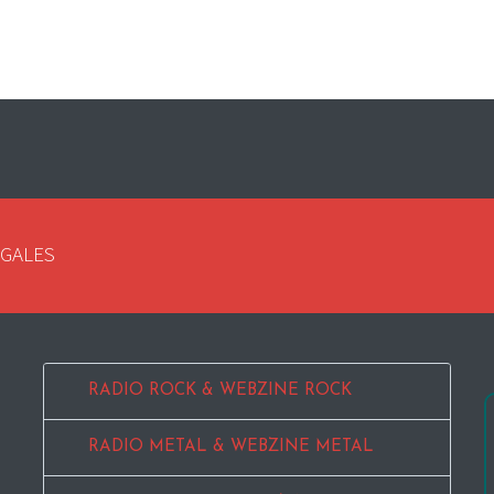
EGALES
RADIO ROCK & WEBZINE ROCK
RADIO METAL & WEBZINE METAL