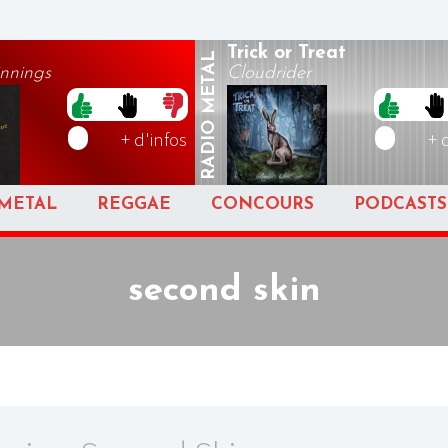
Trick or Treat
METAL
nnings
Cloudrider
RADIO
+ d'infos
+ 
METAL
REGGAE
CONCOURS
PODCASTS
second skin