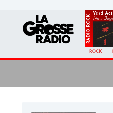
Yard Act
ROCK
New Begi
RADIO
ROCK