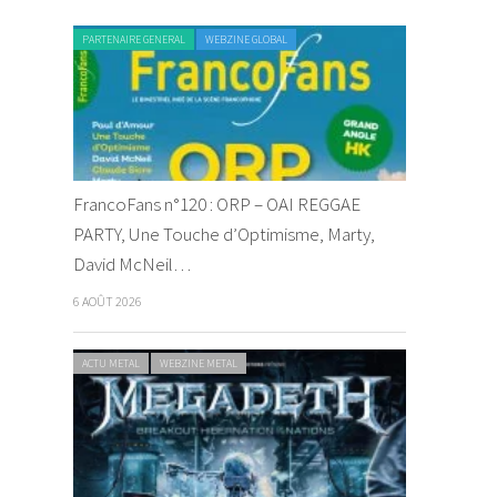
PARTENAIRE GENERAL
WEBZINE GLOBAL
FrancoFans n°120 : ORP – OAI REGGAE
PARTY, Une Touche d’Optimisme, Marty,
David McNeil…
6 AOÛT 2026
ACTU METAL
WEBZINE METAL