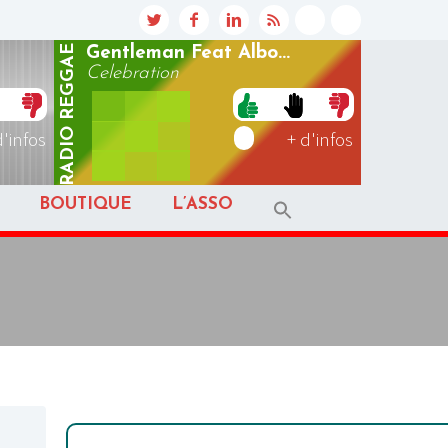
REGGAE
Gentleman Feat Albo...
Celebration
RADIO
d'infos
+ d'infos
BOUTIQUE
L’ASSO