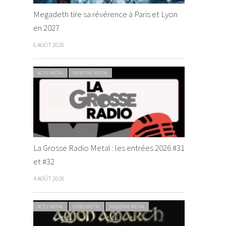
Megadeth tire sa révérence à Paris et Lyon
en 2027
6 AOÛT 2026
ACTU METAL
WEBZINE METAL
La Grosse Radio Metal : les entrées 2026 #31
et #32
4 AOÛT 2026
ACTU METAL
VIDEO METAL
WEBZINE METAL