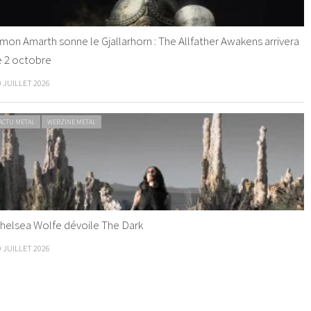
mon Amarth sonne le Gjallarhorn : The Allfather Awakens arrivera
e 2 octobre
0 JUILLET 2026
ACTU METAL
WEBZINE METAL
helsea Wolfe dévoile The Dark
9 JUILLET 2026