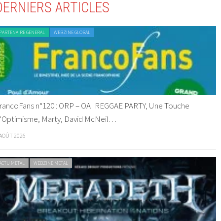
DERNIERS ARTICLES
PARTENAIRE GENERAL
WEBZINE GLOBAL
rancoFans n°120 : ORP – OAI REGGAE PARTY, Une Touche
’Optimisme, Marty, David McNeil…
 AOÛT 2026
ACTU METAL
WEBZINE METAL