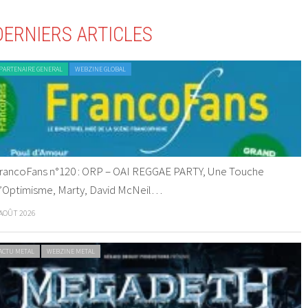
DERNIERS ARTICLES
PARTENAIRE GENERAL
WEBZINE GLOBAL
rancoFans n°120 : ORP – OAI REGGAE PARTY, Une Touche
’Optimisme, Marty, David McNeil…
 AOÛT 2026
ACTU METAL
WEBZINE METAL