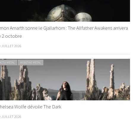
mon Amarth sonne le Gjallarhorn : The Allfather Awakens arrivera
e 2 octobre
0 JUILLET 2026
ACTU METAL
WEBZINE METAL
helsea Wolfe dévoile The Dark
9 JUILLET 2026