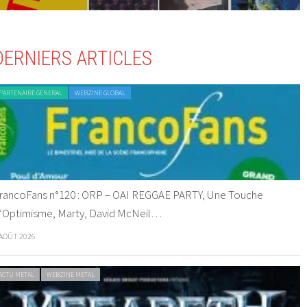
DERNIERS ARTICLES
PARTENAIRE GENERAL
WEBZINE GLOBAL
rancoFans n°120 : ORP – OAI REGGAE PARTY, Une Touche
’Optimisme, Marty, David McNeil…
 AOÛT 2026
ACTU METAL
WEBZINE METAL