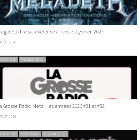
egadeth tire sa révérence à Paris et Lyon en 2027
 AOÛT 2026
ACTU METAL
WEBZINE METAL
a Grosse Radio Metal : les entrées 2026 #31 et #32
 AOÛT 2026
ACTU METAL
VIDEO METAL
WEBZINE METAL