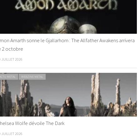
mon Amarth sonne le Gjallarhorn : The Allfather Awakens arrivera
e 2 octobre
0 JUILLET 2026
ACTU METAL
WEBZINE METAL
helsea Wolfe dévoile The Dark
9 JUILLET 2026