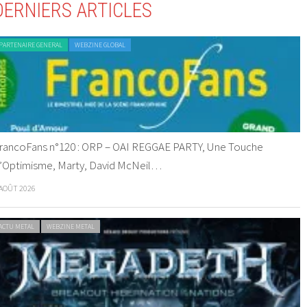
DERNIERS ARTICLES
PARTENAIRE GENERAL
WEBZINE GLOBAL
rancoFans n°120 : ORP – OAI REGGAE PARTY, Une Touche
’Optimisme, Marty, David McNeil…
 AOÛT 2026
ACTU METAL
WEBZINE METAL