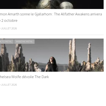
mon Amarth sonne le Gjallarhorn : The Allfather Awakens arrivera
e 2 octobre
0 JUILLET 2026
ACTU METAL
WEBZINE METAL
helsea Wolfe dévoile The Dark
9 JUILLET 2026