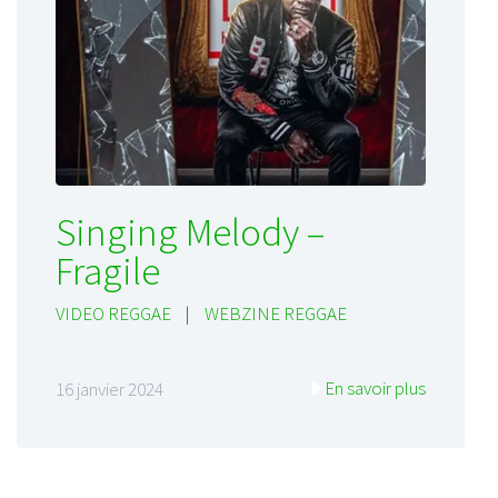
Singing Melody –
Fragile
VIDEO REGGAE
|
WEBZINE REGGAE
En savoir plus
16 janvier 2024