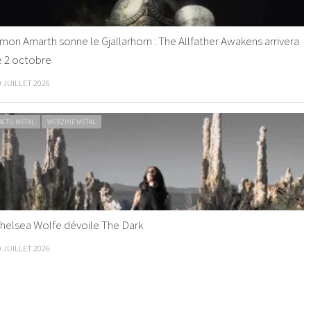
mon Amarth sonne le Gjallarhorn : The Allfather Awakens arrivera
e 2 octobre
0 JUILLET 2026
ACTU METAL
WEBZINE METAL
helsea Wolfe dévoile The Dark
9 JUILLET 2026