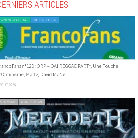
DERNIERS ARTICLES
PARTENAIRE GENERAL
WEBZINE GLOBAL
rancoFans n°120 : ORP – OAI REGGAE PARTY, Une Touche
’Optimisme, Marty, David McNeil…
 AOÛT 2026
ACTU METAL
WEBZINE METAL