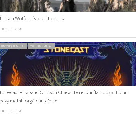
helsea Wolfe dévoile The Dark
9 JUILLET 2026
CHRONIQUE METAL
WEBZINE METAL
tonecast – Expand Crimson Chaos : le retour flamboyant d’un
eavy metal forgé dans l’acier
8 JUILLET 2026