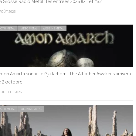
a Grosse Radio Metal : les entrées 2026 #31 et #32
 AOÛT 2026
ACTU METAL
VIDEO METAL
WEBZINE METAL
mon Amarth sonne le Gjallarhorn : The Allfather Awakens arrivera
e 2 octobre
0 JUILLET 2026
ACTU METAL
WEBZINE METAL