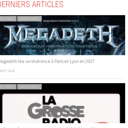
DERNIERS ARTICLES
ACTU METAL
WEBZINE METAL
egadeth tire sa révérence à Paris et Lyon en 2027
 AOÛT 2026
ACTU METAL
WEBZINE METAL