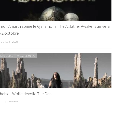
mon Amarth sonne le Gjallarhorn : The Allfather Awakens arrivera
e 2 octobre
0 JUILLET 2026
ACTU METAL
WEBZINE METAL
helsea Wolfe dévoile The Dark
9 JUILLET 2026