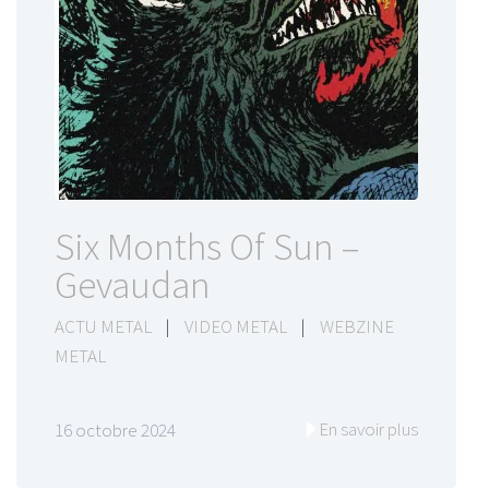
Six Months Of Sun –
Gevaudan
ACTU METAL
|
VIDEO METAL
|
WEBZINE
METAL
En savoir plus
16 octobre 2024