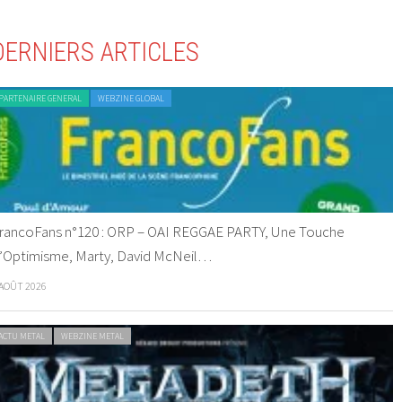
DERNIERS ARTICLES
PARTENAIRE GENERAL
WEBZINE GLOBAL
rancoFans n°120 : ORP – OAI REGGAE PARTY, Une Touche
’Optimisme, Marty, David McNeil…
 AOÛT 2026
ACTU METAL
WEBZINE METAL