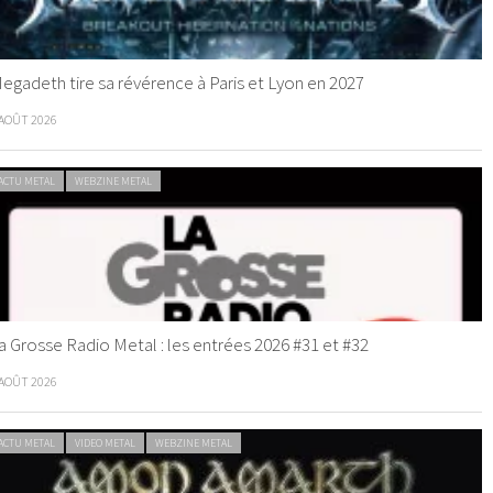
egadeth tire sa révérence à Paris et Lyon en 2027
 AOÛT 2026
ACTU METAL
WEBZINE METAL
a Grosse Radio Metal : les entrées 2026 #31 et #32
 AOÛT 2026
ACTU METAL
VIDEO METAL
WEBZINE METAL