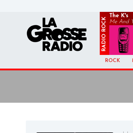
The K's
ROCK
Me And Yo
RADIO
ROCK