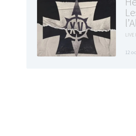
He
Le
l’A
LIVE
12 o