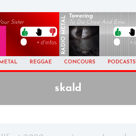
Towering
METAL
ur Sister
To Die Once And Eme...
RADIO
+ d'infos
+ 
METAL
REGGAE
CONCOURS
PODCASTS
skald