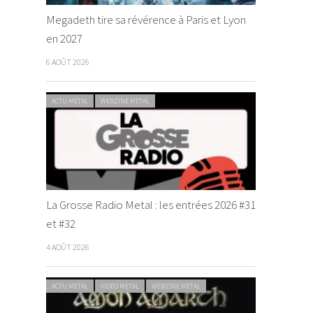
Megadeth tire sa révérence à Paris et Lyon
en 2027
6 AOÛT 2026
ACTU METAL
WEBZINE METAL
La Grosse Radio Metal : les entrées 2026 #31
et #32
4 AOÛT 2026
ACTU METAL
VIDEO METAL
WEBZINE METAL