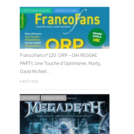
PARTENAIRE GENERAL
WEBZINE GLOBAL
FrancoFans n°120 : ORP – OAI REGGAE
PARTY, Une Touche d’Optimisme, Marty,
David McNeil…
6 AOÛT 2026
ACTU METAL
WEBZINE METAL