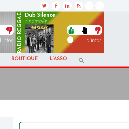
REGGAE
Dub Silence
Anomalie
RADIO
d'infos
+ d'infos
BOUTIQUE
L’ASSO