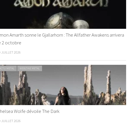
mon Amarth sonne le Gjallarhorn : The Allfather Awakens arrivera
e 2 octobre
0 JUILLET 2026
ACTU METAL
WEBZINE METAL
helsea Wolfe dévoile The Dark
9 JUILLET 2026