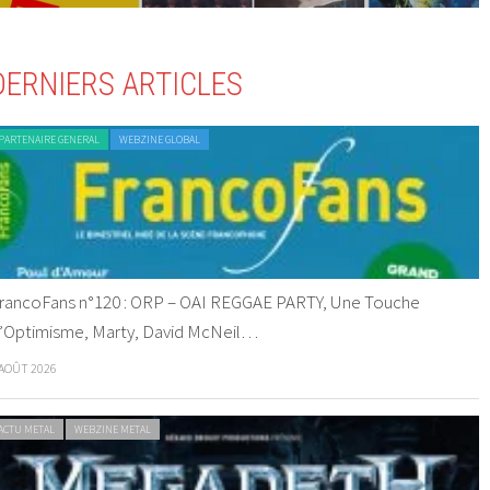
DERNIERS ARTICLES
PARTENAIRE GENERAL
WEBZINE GLOBAL
rancoFans n°120 : ORP – OAI REGGAE PARTY, Une Touche
’Optimisme, Marty, David McNeil…
 AOÛT 2026
ACTU METAL
WEBZINE METAL