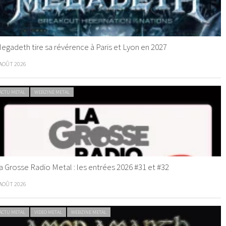
egadeth tire sa révérence à Paris et Lyon en 2027
 AOÛT 2026
ACTU METAL
WEBZINE METAL
a Grosse Radio Metal : les entrées 2026 #31 et #32
 AOÛT 2026
ACTU METAL
VIDEO METAL
WEBZINE METAL