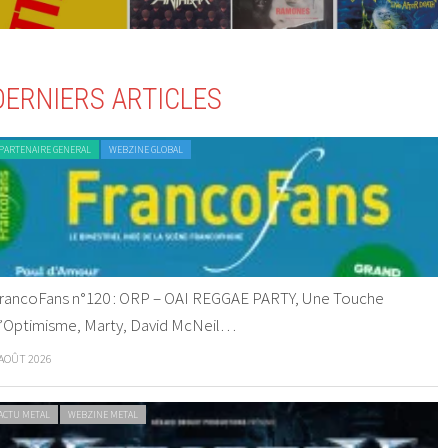
DERNIERS ARTICLES
PARTENAIRE GENERAL
WEBZINE GLOBAL
rancoFans n°120 : ORP – OAI REGGAE PARTY, Une Touche
’Optimisme, Marty, David McNeil…
 AOÛT 2026
ACTU METAL
WEBZINE METAL