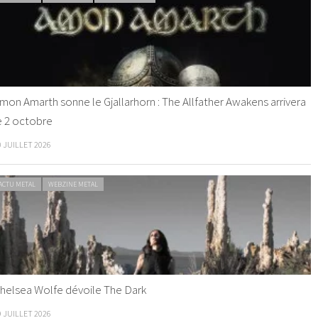
mon Amarth sonne le Gjallarhorn : The Allfather Awakens arrivera
e 2 octobre
0 JUILLET 2026
ACTU METAL
WEBZINE METAL
helsea Wolfe dévoile The Dark
9 JUILLET 2026