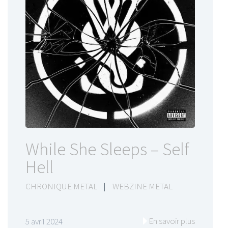
While She Sleeps – Self
Hell
CHRONIQUE METAL
|
WEBZINE METAL
En savoir plus
5 avril 2024