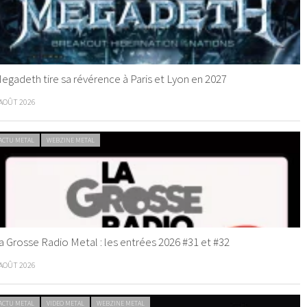
egadeth tire sa révérence à Paris et Lyon en 2027
 AOÛT 2026
ACTU METAL
WEBZINE METAL
a Grosse Radio Metal : les entrées 2026 #31 et #32
 AOÛT 2026
ACTU METAL
VIDEO METAL
WEBZINE METAL