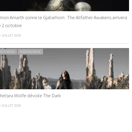
mon Amarth sonne le Gjallarhorn : The Allfather Awakens arrivera
e 2 octobre
0 JUILLET 2026
ACTU METAL
WEBZINE METAL
helsea Wolfe dévoile The Dark
9 JUILLET 2026