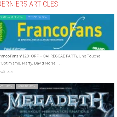
DERNIERS ARTICLES
PARTENAIRE GENERAL
WEBZINE GLOBAL
rancoFans n°120 : ORP – OAI REGGAE PARTY, Une Touche
’Optimisme, Marty, David McNeil…
 AOÛT 2026
ACTU METAL
WEBZINE METAL