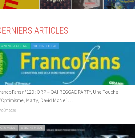
DERNIERS ARTICLES
PARTENAIRE GENERAL
WEBZINE GLOBAL
rancoFans n°120 : ORP – OAI REGGAE PARTY, Une Touche
’Optimisme, Marty, David McNeil…
 AOÛT 2026
ACTU METAL
WEBZINE METAL