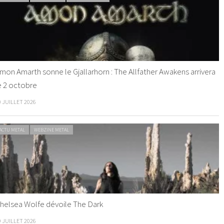
mon Amarth sonne le Gjallarhorn : The Allfather Awakens arrivera
e 2 octobre
0 JUILLET 2026
ACTU METAL
WEBZINE METAL
helsea Wolfe dévoile The Dark
9 JUILLET 2026