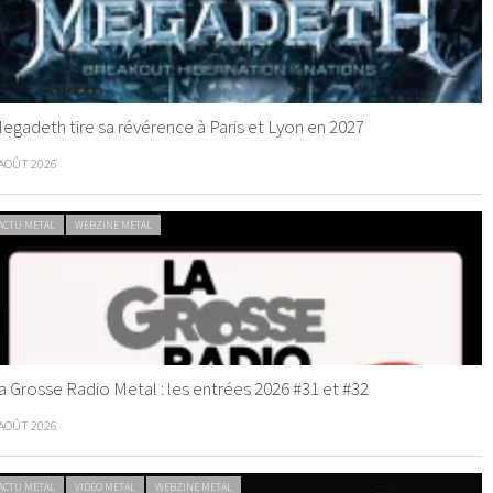
egadeth tire sa révérence à Paris et Lyon en 2027
 AOÛT 2026
ACTU METAL
WEBZINE METAL
a Grosse Radio Metal : les entrées 2026 #31 et #32
 AOÛT 2026
ACTU METAL
VIDEO METAL
WEBZINE METAL