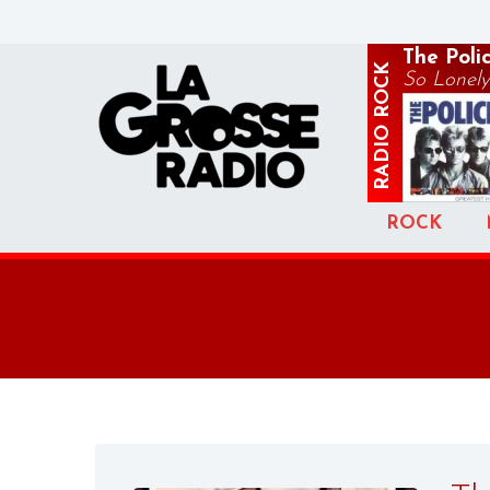
The Poli
ROCK
So Lonely
RADIO
ROCK