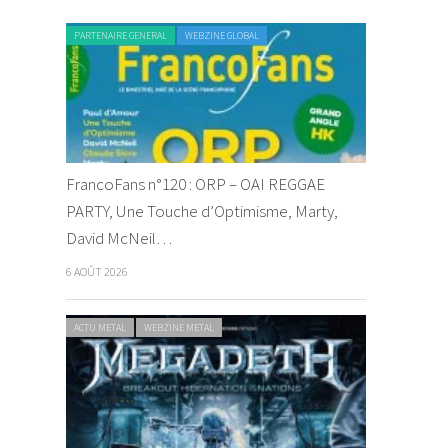
PARTENAIRE GENERAL
WEBZINE GLOBAL
FrancoFans n°120 : ORP – OAI REGGAE
PARTY, Une Touche d’Optimisme, Marty,
David McNeil…
6 AOÛT 2026
ACTU METAL
WEBZINE METAL