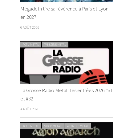
Megadeth tire sa révérence à Paris et Lyon
en 2027
6 AOÛT 2026
ACTU METAL
WEBZINE METAL
La Grosse Radio Metal : les entrées 2026 #31
et #32
4 AOÛT 2026
ACTU METAL
VIDEO METAL
WEBZINE METAL