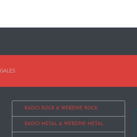
EGALES
RADIO ROCK & WEBZINE ROCK
RADIO METAL & WEBZINE METAL