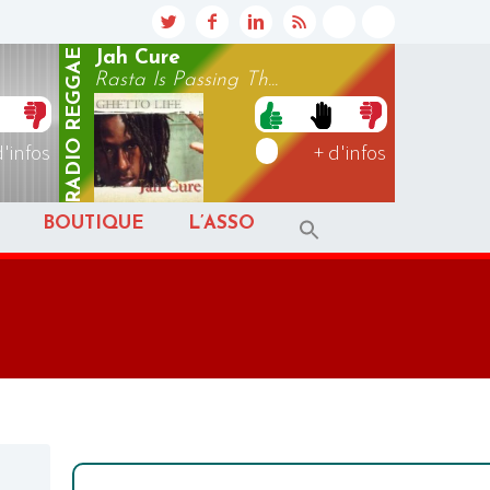
REGGAE
Jah Cure
Rasta Is Passing Th...
RADIO
d'infos
+ d'infos
BOUTIQUE
L’ASSO