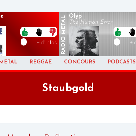
ce
Olyp
METAL
The Human Error
RADIO
+ d'infos
+ 
METAL
REGGAE
CONCOURS
PODCASTS
Staubgold