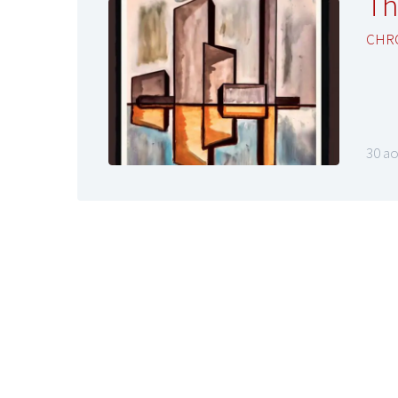
Th
CHR
30 ao