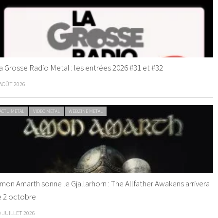
a Grosse Radio Metal : les entrées 2026 #31 et #32
 AOÛT 2026
ACTU METAL
VIDEO METAL
WEBZINE METAL
mon Amarth sonne le Gjallarhorn : The Allfather Awakens arrivera
e 2 octobre
0 JUILLET 2026