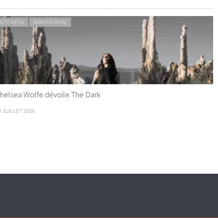
ACTU METAL
WEBZINE METAL
helsea Wolfe dévoile The Dark
9 JUILLET 2026