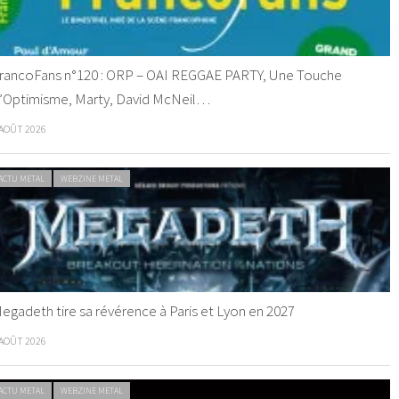
rancoFans n°120 : ORP – OAI REGGAE PARTY, Une Touche
’Optimisme, Marty, David McNeil…
 AOÛT 2026
ACTU METAL
WEBZINE METAL
egadeth tire sa révérence à Paris et Lyon en 2027
 AOÛT 2026
ACTU METAL
WEBZINE METAL