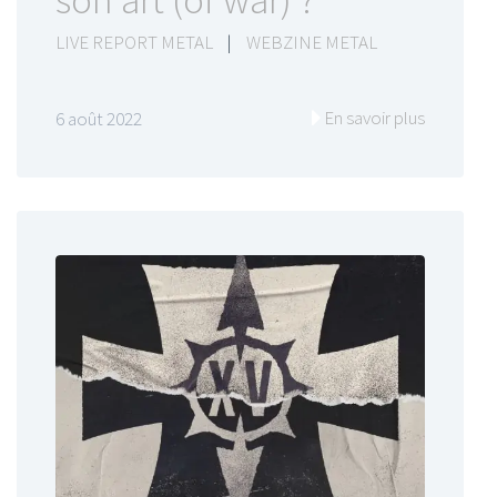
son art (of war) ?
LIVE REPORT METAL
|
WEBZINE METAL
En savoir plus
6 août 2022