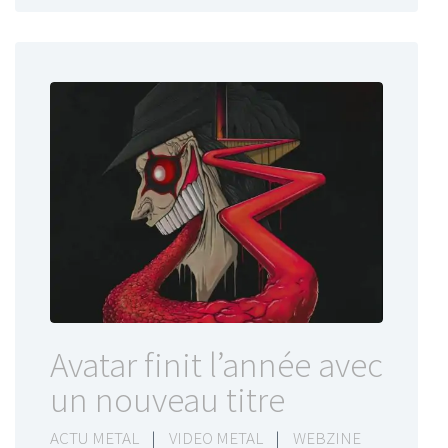
Avatar finit l’année avec
un nouveau titre
ACTU METAL
|
VIDEO METAL
|
WEBZINE