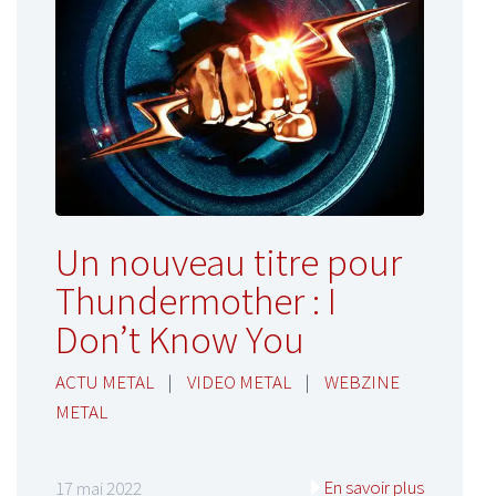
Un nouveau titre pour
Thundermother : I
Don’t Know You
ACTU METAL
|
VIDEO METAL
|
WEBZINE
METAL
En savoir plus
17 mai 2022