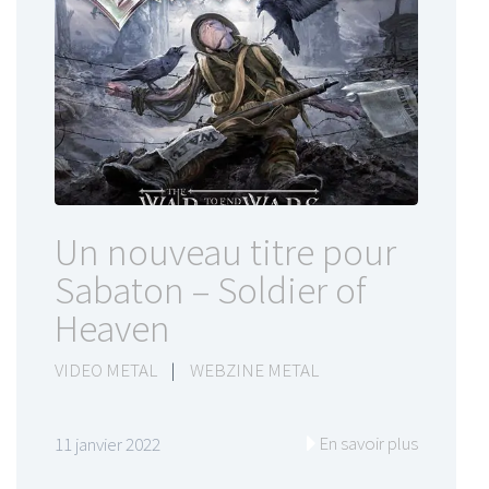
Un nouveau titre pour
Sabaton – Soldier of
Heaven
VIDEO METAL
|
WEBZINE METAL
En savoir plus
11 janvier 2022