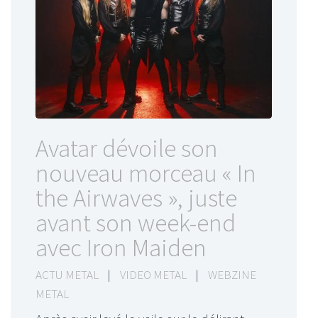
Avatar dévoile son
nouveau morceau « In
the Airwaves », juste
avant son week-end
avec Iron Maiden
ACTU METAL
|
VIDEO METAL
|
WEBZINE
METAL