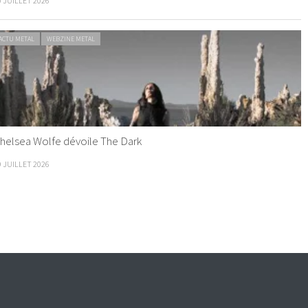
0 JUILLET 2026
ACTU METAL
WEBZINE METAL
helsea Wolfe dévoile The Dark
9 JUILLET 2026