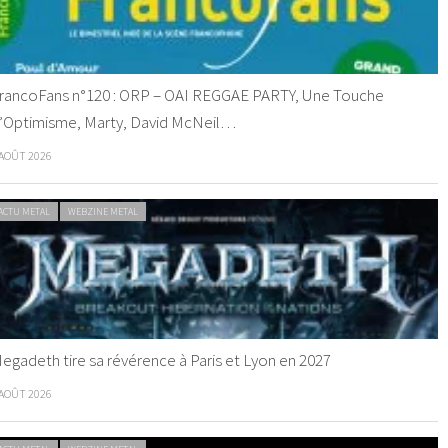
rancoFans n°120 : ORP – OAI REGGAE PARTY, Une Touche
’Optimisme, Marty, David McNeil…
 AOÛT 2026
ACTU METAL
WEBZINE METAL
egadeth tire sa révérence à Paris et Lyon en 2027
 AOÛT 2026