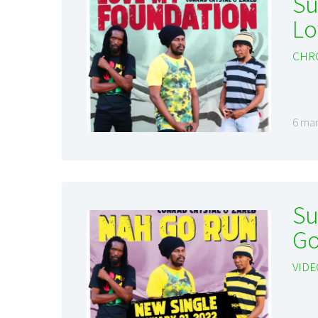
Su
Lo
CHR
6 mar
Su
Go
VIDE