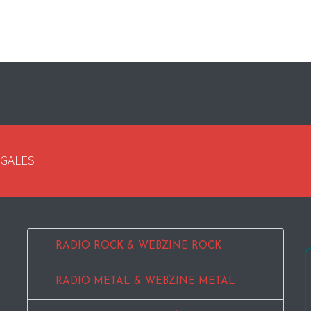
EGALES
RADIO ROCK & WEBZINE ROCK
RADIO METAL & WEBZINE METAL