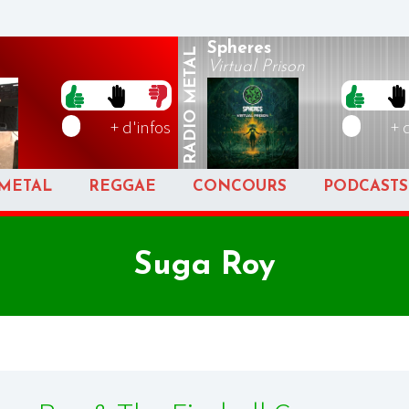
Spheres
METAL
Virtual Prison
RADIO
+ d'infos
+ 
METAL
REGGAE
CONCOURS
PODCASTS
Suga Roy