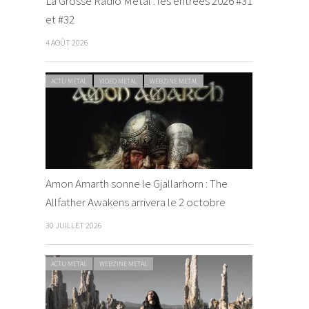
La Grosse Radio Metal : les entrées 2026 #31
et #32
4 AOÛT 2026
ACTU METAL
VIDEO METAL
WEBZINE METAL
Amon Amarth sonne le Gjallarhorn : The
Allfather Awakens arrivera le 2 octobre
30 JUILLET 2026
ACTU METAL
WEBZINE METAL