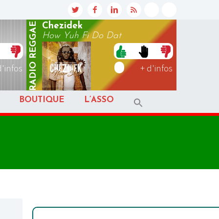
REGGAE
Chezidek
How Yuh Fi Do Dat
RADIO
d'infos
+ d'infos
BOUTIQUE
L’ASSO