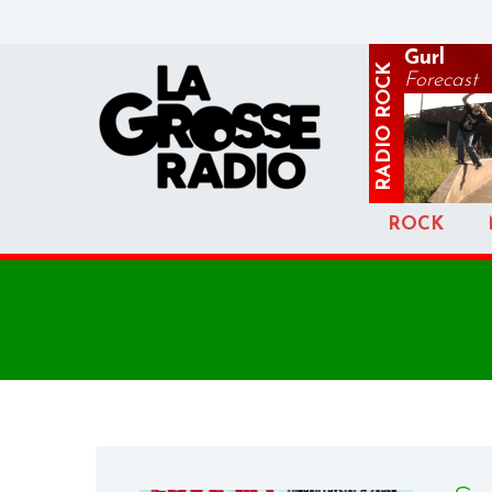
Gurl
ROCK
Forecast
RADIO
ROCK