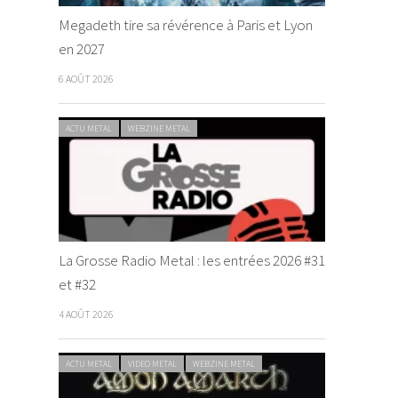
Megadeth tire sa révérence à Paris et Lyon
en 2027
6 AOÛT 2026
ACTU METAL
WEBZINE METAL
La Grosse Radio Metal : les entrées 2026 #31
et #32
4 AOÛT 2026
ACTU METAL
VIDEO METAL
WEBZINE METAL