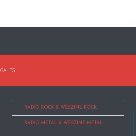
EGALES
RADIO ROCK & WEBZINE ROCK
RADIO METAL & WEBZINE METAL