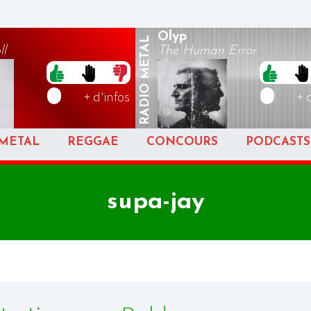
Olyp
METAL
ll
The Human Error
RADIO
+ d'infos
+ 
METAL
REGGAE
CONCOURS
PODCASTS
supa-jay