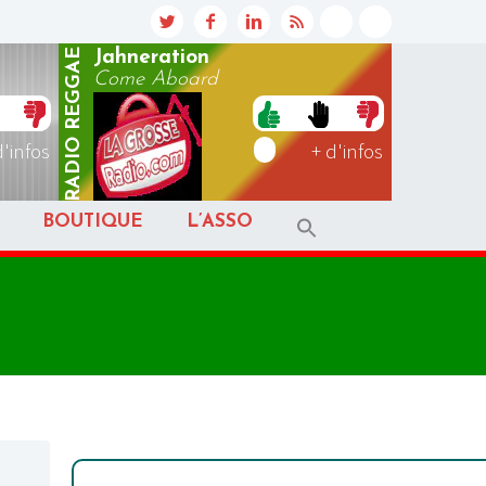
REGGAE
Jahneration
Come Aboard
RADIO
d'infos
+ d'infos
BOUTIQUE
L’ASSO