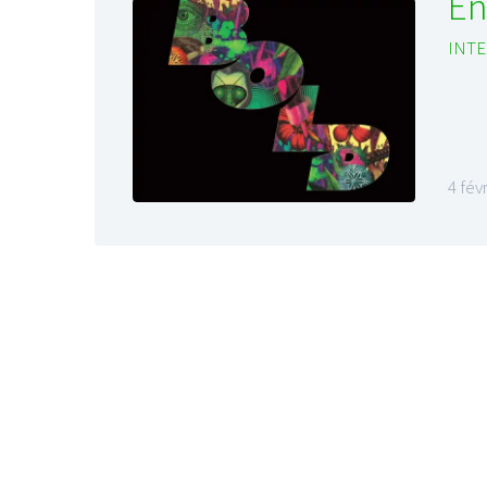
En
INTE
4 fév