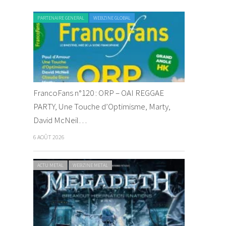
PARTENAIRE GENERAL
WEBZINE GLOBAL
FrancoFans n°120 : ORP – OAI REGGAE
PARTY, Une Touche d’Optimisme, Marty,
David McNeil…
6 AOÛT 2026
ACTU METAL
WEBZINE METAL