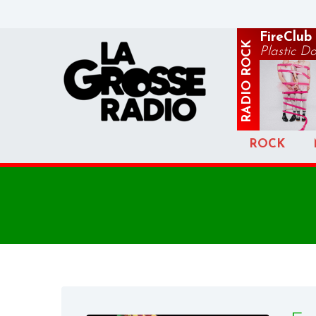
FireClub
ROCK
Plastic Do
RADIO
ROCK