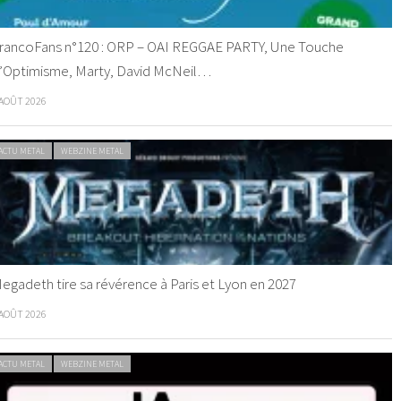
rancoFans n°120 : ORP – OAI REGGAE PARTY, Une Touche
’Optimisme, Marty, David McNeil…
 AOÛT 2026
ACTU METAL
WEBZINE METAL
egadeth tire sa révérence à Paris et Lyon en 2027
 AOÛT 2026
ACTU METAL
WEBZINE METAL