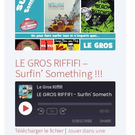
LE GROS RIFFIFI –
Surfin’ Something !!!
Le Gros Riffifi
LE GROS RIFFIFI - Surfin' Something !!!
Play
1x
00:00
/
Rewind
Fast
Episode
10
Forward
SUBSCRIBE
SHARE
Seconds
30
Télécharger le fichier
|
Jouer dans une
seconds