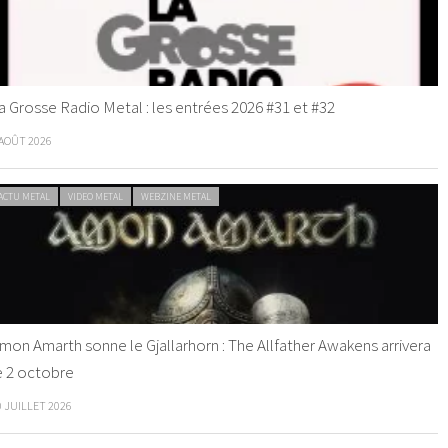
a Grosse Radio Metal : les entrées 2026 #31 et #32
 AOÛT 2026
ACTU METAL
VIDEO METAL
WEBZINE METAL
mon Amarth sonne le Gjallarhorn : The Allfather Awakens arrivera
e 2 octobre
0 JUILLET 2026