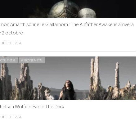
mon Amarth sonne le Gjallarhorn : The Allfather Awakens arrivera
e 2 octobre
0 JUILLET 2026
ACTU METAL
WEBZINE METAL
helsea Wolfe dévoile The Dark
9 JUILLET 2026