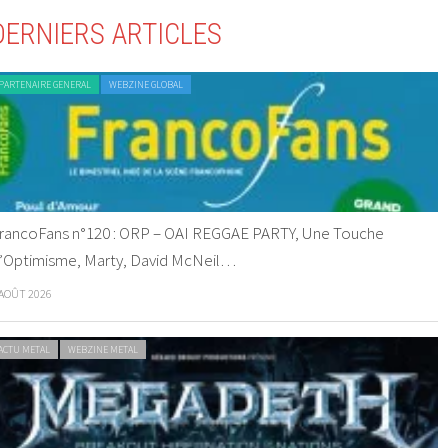
DERNIERS ARTICLES
PARTENAIRE GENERAL
WEBZINE GLOBAL
rancoFans n°120 : ORP – OAI REGGAE PARTY, Une Touche
’Optimisme, Marty, David McNeil…
 AOÛT 2026
ACTU METAL
WEBZINE METAL