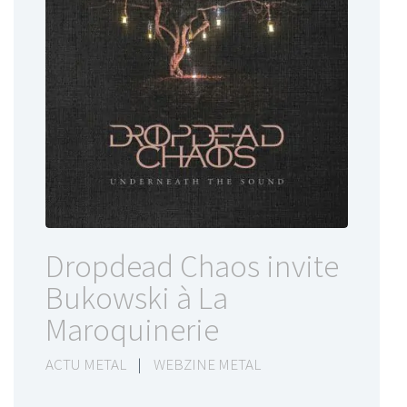
Dropdead Chaos invite
Bukowski à La
Maroquinerie
ACTU METAL
|
WEBZINE METAL