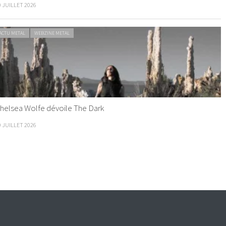
0 JUILLET 2026
ACTU METAL
WEBZINE METAL
helsea Wolfe dévoile The Dark
9 JUILLET 2026