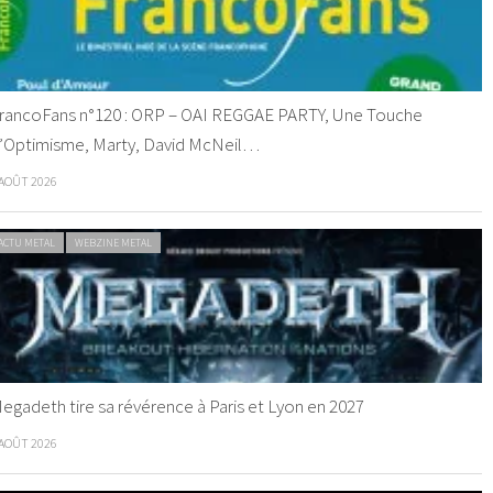
rancoFans n°120 : ORP – OAI REGGAE PARTY, Une Touche
’Optimisme, Marty, David McNeil…
 AOÛT 2026
ACTU METAL
WEBZINE METAL
egadeth tire sa révérence à Paris et Lyon en 2027
 AOÛT 2026