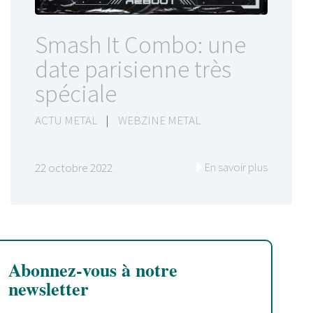
Smash It Combo: une
date parisienne très
spéciale
ACTU METAL
|
WEBZINE METAL
En savoir plus
22 octobre 2022
Abonnez-vous à notre
newsletter