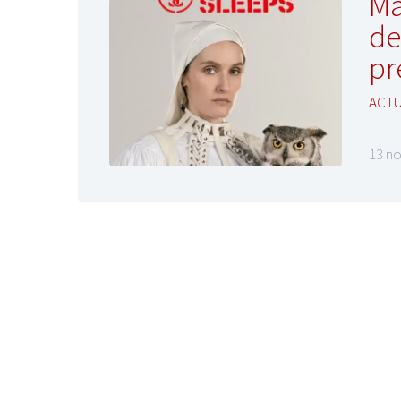
Ma
de
pr
ACTU
13 n