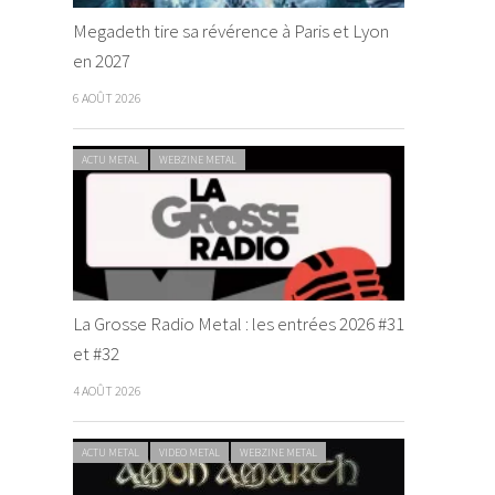
Megadeth tire sa révérence à Paris et Lyon
en 2027
6 AOÛT 2026
ACTU METAL
WEBZINE METAL
La Grosse Radio Metal : les entrées 2026 #31
et #32
4 AOÛT 2026
ACTU METAL
VIDEO METAL
WEBZINE METAL