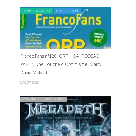
PARTENAIRE GENERAL
WEBZINE GLOBAL
FrancoFans n°120 : ORP – OAI REGGAE
PARTY, Une Touche d’Optimisme, Marty,
David McNeil…
6 AOÛT 2026
ACTU METAL
WEBZINE METAL