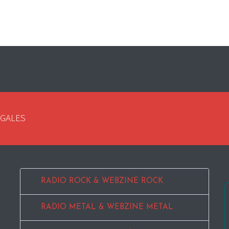
EGALES
RADIO ROCK & WEBZINE ROCK
RADIO METAL & WEBZINE METAL