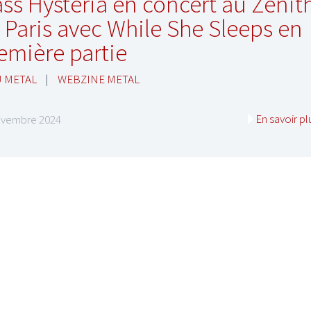
ss Hysteria en concert au Zénit
 Paris avec While She Sleeps en
emière partie
 METAL
|
WEBZINE METAL
En savoir pl
ovembre 2024