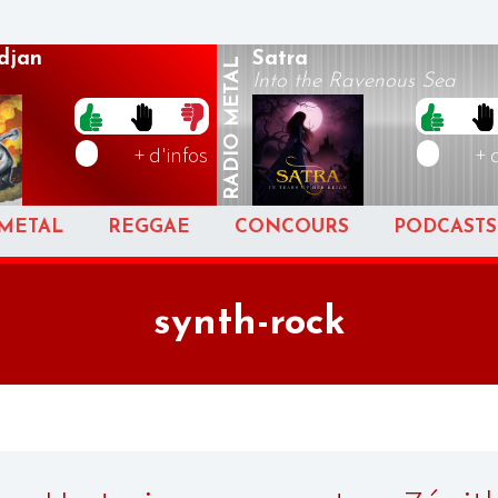
djan
Satra
METAL
Into the Ravenous Sea
RADIO
+ d'infos
+ 
METAL
REGGAE
CONCOURS
PODCASTS
synth-rock