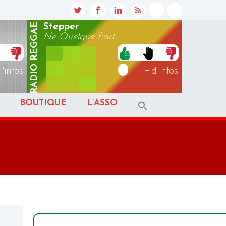
REGGAE
Stepper
Ne Quelque Part
RADIO
d'infos
+ d'infos
BOUTIQUE
L’ASSO