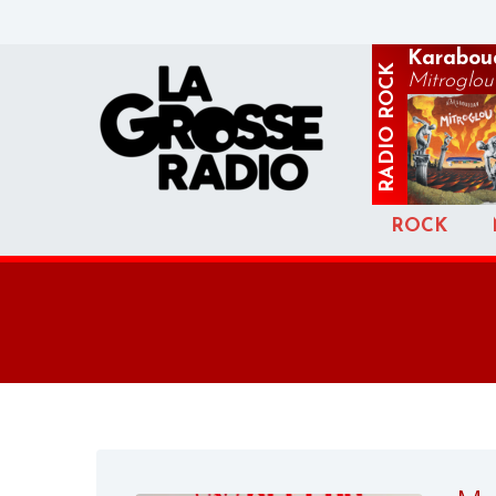
Karabou
ROCK
Mitroglou
RADIO
ROCK