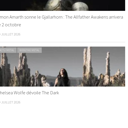
mon Amarth sonne le Gjallarhorn : The Allfather Awakens arrivera
e 2 octobre
0 JUILLET 2026
ACTU METAL
WEBZINE METAL
helsea Wolfe dévoile The Dark
9 JUILLET 2026