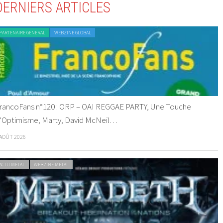
DERNIERS ARTICLES
PARTENAIRE GENERAL
WEBZINE GLOBAL
rancoFans n°120 : ORP – OAI REGGAE PARTY, Une Touche
’Optimisme, Marty, David McNeil…
 AOÛT 2026
ACTU METAL
WEBZINE METAL