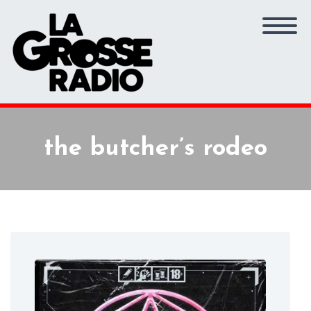
the butcher’s rodeo