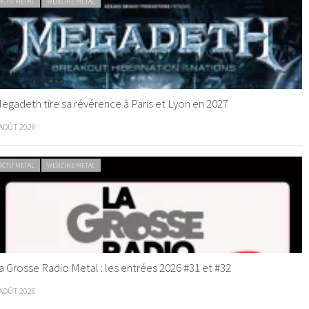
ACTU METAL
WEBZINE METAL
egadeth tire sa révérence à Paris et Lyon en 2027
 AOÛT 2026
ACTU METAL
WEBZINE METAL
a Grosse Radio Metal : les entrées 2026 #31 et #32
 AOÛT 2026