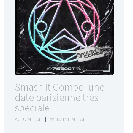
Smash It Combo: une
date parisienne très
spéciale
ACTU METAL
|
WEBZINE METAL