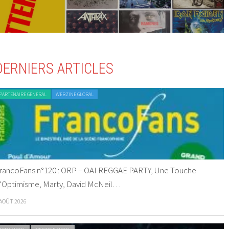
DERNIERS ARTICLES
PARTENAIRE GENERAL
WEBZINE GLOBAL
rancoFans n°120 : ORP – OAI REGGAE PARTY, Une Touche
’Optimisme, Marty, David McNeil…
 AOÛT 2026