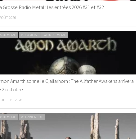
a Grosse Radio Metal : les entrées 2026 #31 et #32
 AOÛT 2026
ACTU METAL
VIDEO METAL
WEBZINE METAL
mon Amarth sonne le Gjallarhorn : The Allfather Awakens arrivera
e 2 octobre
0 JUILLET 2026
ACTU METAL
WEBZINE METAL