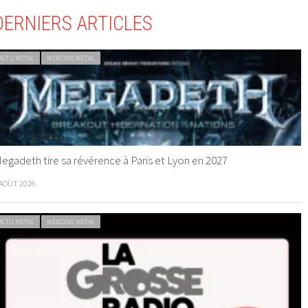
DERNIERS ARTICLES
ACTU METAL
WEBZINE METAL
egadeth tire sa révérence à Paris et Lyon en 2027
 AOÛT 2026
ACTU METAL
WEBZINE METAL