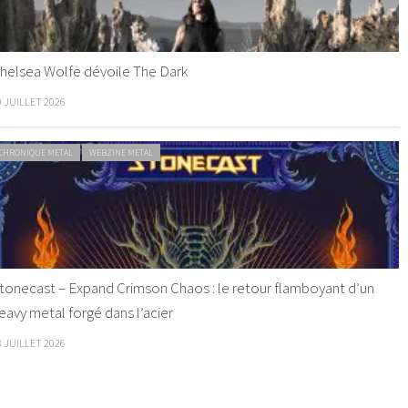
helsea Wolfe dévoile The Dark
9 JUILLET 2026
CHRONIQUE METAL
WEBZINE METAL
tonecast – Expand Crimson Chaos : le retour flamboyant d’un
eavy metal forgé dans l’acier
8 JUILLET 2026