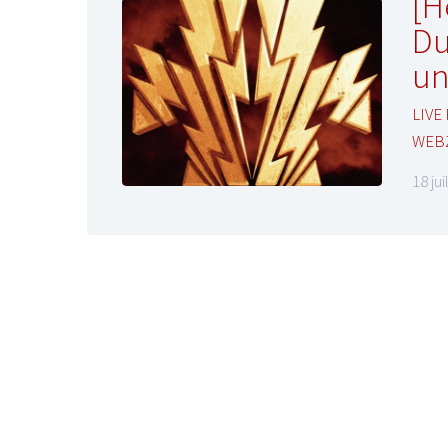
[H
Du
un
LIVE
WEB
18 ju