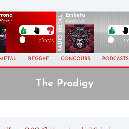
rona
Ershetu
METAL
arty
Ketsurui
RADIO
+ d'infos
+ 
METAL
REGGAE
CONCOURS
PODCASTS
The Prodigy