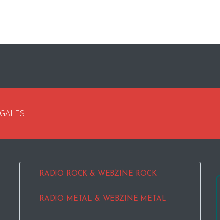
EGALES
RADIO ROCK & WEBZINE ROCK
RADIO METAL & WEBZINE METAL