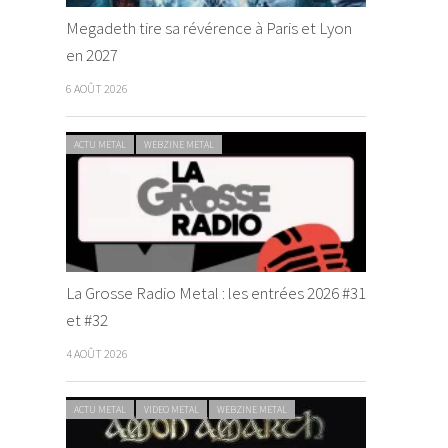
Megadeth tire sa révérence à Paris et Lyon
en 2027
6 AOÛT 2026
ACTU METAL
WEBZINE METAL
La Grosse Radio Metal : les entrées 2026 #31
et #32
4 AOÛT 2026
ACTU METAL
VIDEO METAL
WEBZINE METAL