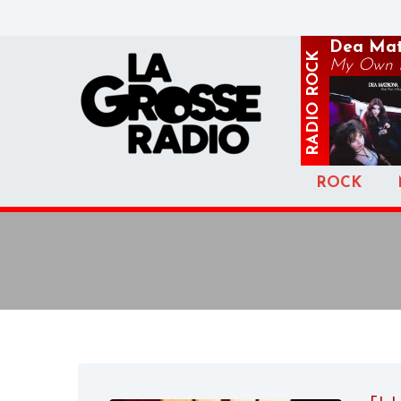
Dea Mat
ROCK
My Own P
RADIO
ROCK