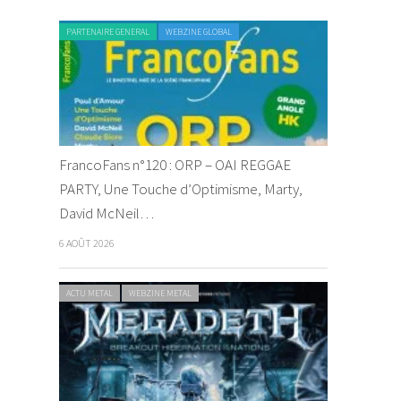
PARTENAIRE GENERAL
WEBZINE GLOBAL
FrancoFans n°120 : ORP – OAI REGGAE
PARTY, Une Touche d’Optimisme, Marty,
David McNeil…
6 AOÛT 2026
ACTU METAL
WEBZINE METAL