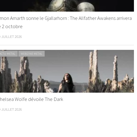
mon Amarth sonne le Gjallarhorn : The Allfather Awakens arrivera
e 2 octobre
0 JUILLET 2026
ACTU METAL
WEBZINE METAL
helsea Wolfe dévoile The Dark
9 JUILLET 2026