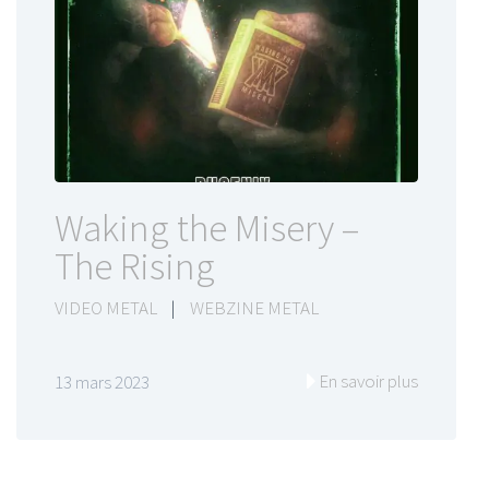
Waking the Misery –
The Rising
VIDEO METAL
|
WEBZINE METAL
En savoir plus
13 mars 2023