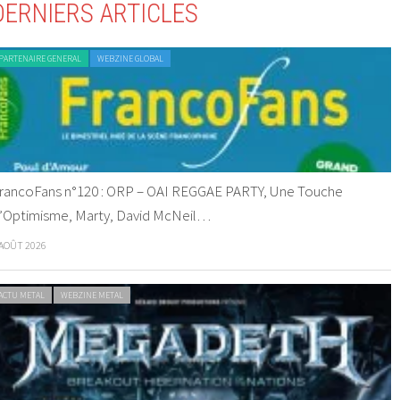
DERNIERS ARTICLES
PARTENAIRE GENERAL
WEBZINE GLOBAL
rancoFans n°120 : ORP – OAI REGGAE PARTY, Une Touche
’Optimisme, Marty, David McNeil…
 AOÛT 2026
ACTU METAL
WEBZINE METAL