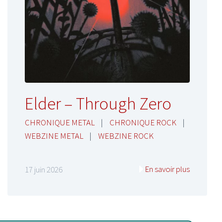
Elder – Through Zero
CHRONIQUE METAL
|
CHRONIQUE ROCK
|
WEBZINE METAL
|
WEBZINE ROCK
En savoir plus
17 juin 2026