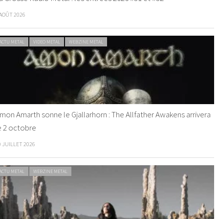
 AOÛT 2026
ACTU METAL
VIDEO METAL
WEBZINE METAL
mon Amarth sonne le Gjallarhorn : The Allfather Awakens arrivera
e 2 octobre
0 JUILLET 2026
ACTU METAL
WEBZINE METAL