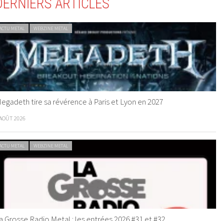
DERNIERS ARTICLES
ACTU METAL
WEBZINE METAL
egadeth tire sa révérence à Paris et Lyon en 2027
 AOÛT 2026
ACTU METAL
WEBZINE METAL
a Grosse Radio Metal : les entrées 2026 #31 et #32