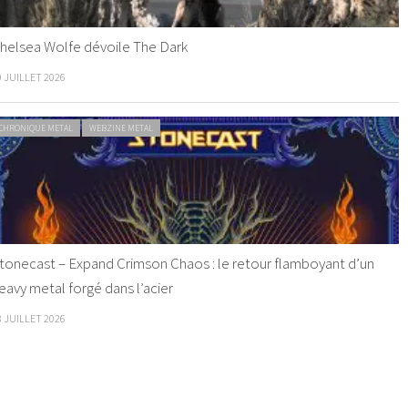
helsea Wolfe dévoile The Dark
9 JUILLET 2026
CHRONIQUE METAL
WEBZINE METAL
tonecast – Expand Crimson Chaos : le retour flamboyant d’un
eavy metal forgé dans l’acier
8 JUILLET 2026