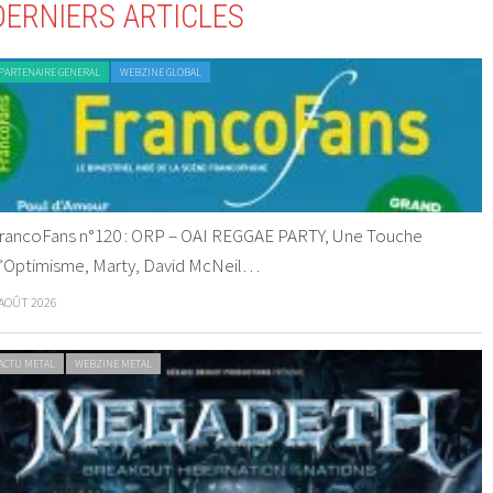
DERNIERS ARTICLES
PARTENAIRE GENERAL
WEBZINE GLOBAL
rancoFans n°120 : ORP – OAI REGGAE PARTY, Une Touche
’Optimisme, Marty, David McNeil…
 AOÛT 2026
ACTU METAL
WEBZINE METAL