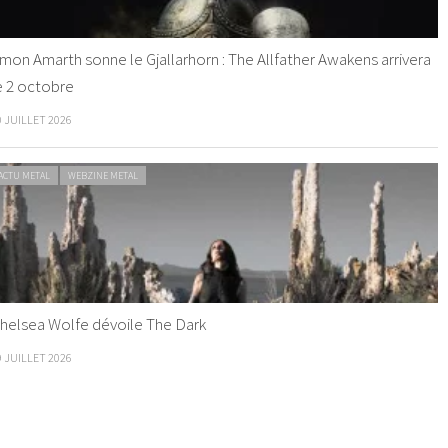
mon Amarth sonne le Gjallarhorn : The Allfather Awakens arrivera
e 2 octobre
0 JUILLET 2026
ACTU METAL
WEBZINE METAL
helsea Wolfe dévoile The Dark
9 JUILLET 2026