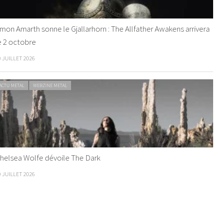
mon Amarth sonne le Gjallarhorn : The Allfather Awakens arrivera
e 2 octobre
0 JUILLET 2026
ACTU METAL
WEBZINE METAL
helsea Wolfe dévoile The Dark
9 JUILLET 2026