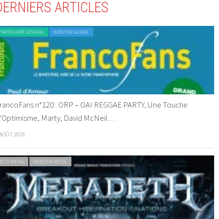
DERNIERS ARTICLES
PARTENAIRE GENERAL
WEBZINE GLOBAL
rancoFans n°120 : ORP – OAI REGGAE PARTY, Une Touche
’Optimisme, Marty, David McNeil…
 AOÛT 2026
ACTU METAL
WEBZINE METAL